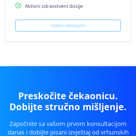
Aktivni zdravstveni dosije
Uskoro dostupno
Preskočite čekaonicu.
Dobijte stručno mišljenje.
Započnite sa vašom prvom konsultacijom
danas i dobijte pisani izvještaj od vrhunskih