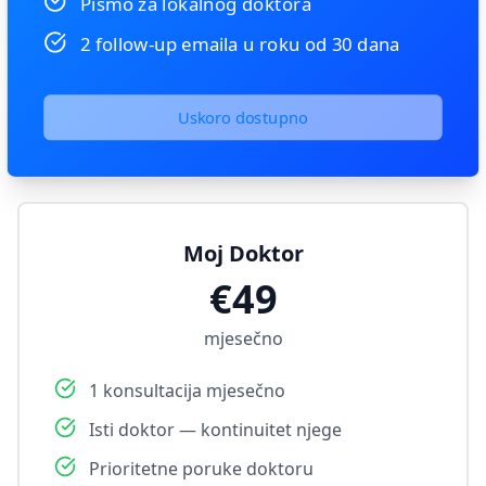
Pismo za lokalnog doktora
2 follow-up emaila u roku od 30 dana
Uskoro dostupno
Moj Doktor
€49
mjesečno
1 konsultacija mjesečno
Isti doktor — kontinuitet njege
Prioritetne poruke doktoru