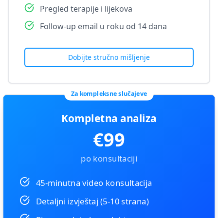
Pregled terapije i lijekova
Follow-up email u roku od 14 dana
Dobijte stručno mišljenje
Za kompleksne slučajeve
Kompletna analiza
€99
po konsultaciji
45-minutna video konsultacija
Detaljni izvještaj (5-10 strana)