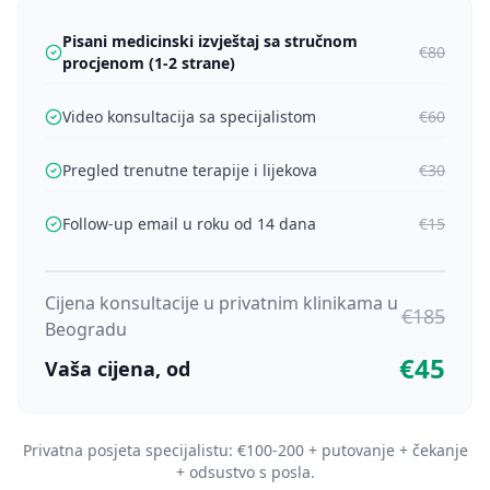
Pisani medicinski izvještaj sa stručnom
€80
procjenom (1-2 strane)
Video konsultacija sa specijalistom
€60
Pregled trenutne terapije i lijekova
€30
Follow-up email u roku od 14 dana
€15
Cijena konsultacije u privatnim klinikama u
€185
Beogradu
€45
Vaša cijena, od
Privatna posjeta specijalistu: €100-200 + putovanje + čekanje
+ odsustvo s posla.