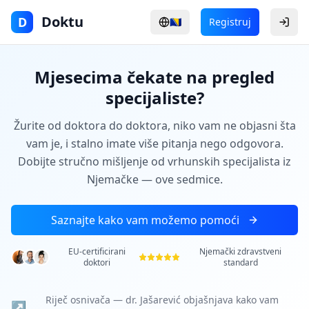
Doktu
D
🇧🇦
Registruj
Prijav
Mjesecima čekate na pregled
specijaliste?
Žurite od doktora do doktora, niko vam ne objasni šta
vam je, i stalno imate više pitanja nego odgovora.
Dobijte stručno mišljenje od vrhunskih specijalista iz
Njemačke — ove sedmice.
Saznajte kako vam možemo pomoći
EU-certificirani
Njemački zdravstveni
doktori
standard
Riječ osnivača — dr. Jašarević objašnjava kako vam
↗