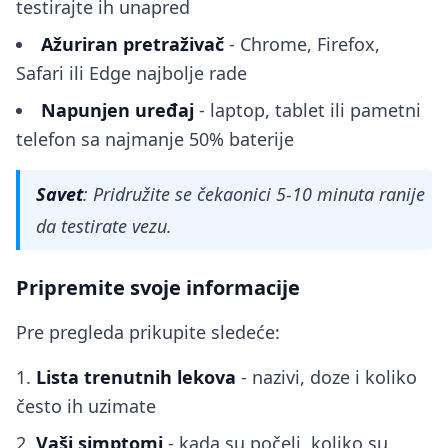
testirajte ih unapred
Ažuriran pretraživač
- Chrome, Firefox,
Safari ili Edge najbolje rade
Napunjen uređaj
- laptop, tablet ili pametni
telefon sa najmanje 50% baterije
Savet
: Pridružite se čekaonici 5-10 minuta ranije
da testirate vezu.
Pripremite svoje informacije
Pre pregleda prikupite sledeće:
Lista trenutnih lekova
- nazivi, doze i koliko
često ih uzimate
Vaši simptomi
- kada su počeli, koliko su