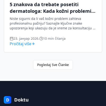
5 znakova da trebate posetiti
dermatologa: Kada kožni problemi
zahtevaju stručnu negu
Niste sigurni da li vaš kožni problem zahteva
profesionalnu pažnju? Saznajte ključne znake
upozorenja koji ukazuju da je vreme za konsultaciju sa
dermatologom, od upornih osipa do promena na
mladeže.
23. јануар 2026.
10
min čitanja
Pročitaj više
Pogledaj Sve Članke
Doktu
D