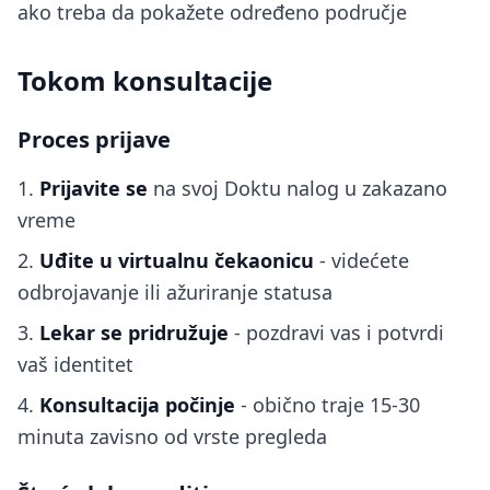
ako treba da pokažete određeno područje
Tokom konsultacije
Proces prijave
Prijavite se
na svoj Doktu nalog u zakazano
vreme
Uđite u virtualnu čekaonicu
- videćete
odbrojavanje ili ažuriranje statusa
Lekar se pridružuje
- pozdravi vas i potvrdi
vaš identitet
Konsultacija počinje
- obično traje 15-30
minuta zavisno od vrste pregleda