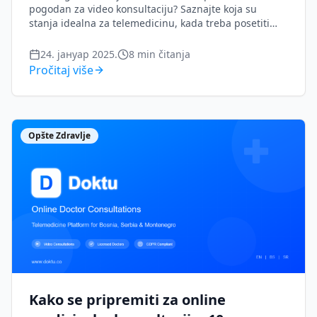
pogodan za video konsultaciju? Saznajte koja su
stanja idealna za telemedicinu, kada treba posetiti
lekara lično i kako odabrati najbolju opciju za vaše
zdravstvene potrebe.
24. јануар 2025.
8
min čitanja
Pročitaj više
Opšte Zdravlje
Kako se pripremiti za online