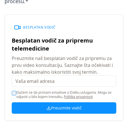
procesu.*
BESPLATAN VODIČ
Besplatan vodič za pripremu
telemedicine
Preuzmite naš besplatan vodič za pripremu za
prvu video konsultaciju. Saznajte šta očekivati i
kako maksimalno iskoristiti svoj termin.
Slažem se da primam emailove o Doktu uslugama. Mogu se
odjaviti u bilo kojem trenutku.
Politika privatnosti
Preuzmite vodič