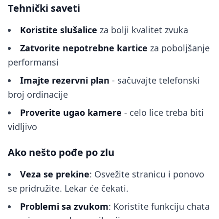
Tehnički saveti
Koristite slušalice
za bolji kvalitet zvuka
Zatvorite nepotrebne kartice
za poboljšanje
performansi
Imajte rezervni plan
- sačuvajte telefonski
broj ordinacije
Proverite ugao kamere
- celo lice treba biti
vidljivo
Ako nešto pođe po zlu
Veza se prekine
: Osvežite stranicu i ponovo
se pridružite. Lekar će čekati.
Problemi sa zvukom
: Koristite funkciju chata