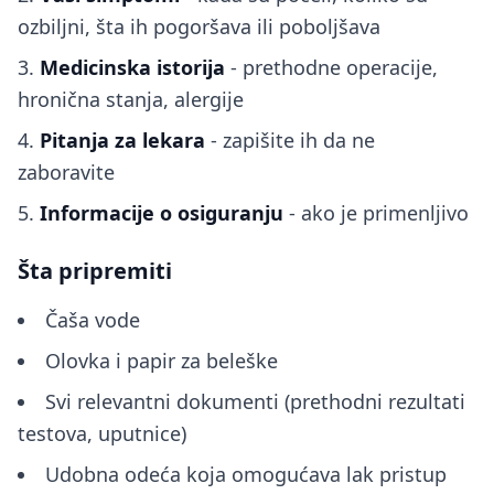
ozbiljni, šta ih pogoršava ili poboljšava
Medicinska istorija
- prethodne operacije,
hronična stanja, alergije
Pitanja za lekara
- zapišite ih da ne
zaboravite
Informacije o osiguranju
- ako je primenljivo
Šta pripremiti
Čaša vode
Olovka i papir za beleške
Svi relevantni dokumenti (prethodni rezultati
testova, uputnice)
Udobna odeća koja omogućava lak pristup