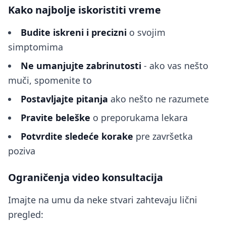
Kako najbolje iskoristiti vreme
Budite iskreni i precizni
o svojim
simptomima
Ne umanjujte zabrinutosti
- ako vas nešto
muči, spomenite to
Postavljajte pitanja
ako nešto ne razumete
Pravite beleške
o preporukama lekara
Potvrdite sledeće korake
pre završetka
poziva
Ograničenja video konsultacija
Imajte na umu da neke stvari zahtevaju lični
pregled: