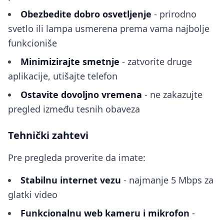
Obezbedite dobro osvetljenje
- prirodno
svetlo ili lampa usmerena prema vama najbolje
funkcioniše
Minimizirajte smetnje
- zatvorite druge
aplikacije, utišajte telefon
Ostavite dovoljno vremena
- ne zakazujte
pregled između tesnih obaveza
Tehnički zahtevi
Pre pregleda proverite da imate:
Stabilnu internet vezu
- najmanje 5 Mbps za
glatki video
Funkcionalnu web kameru i mikrofon
-