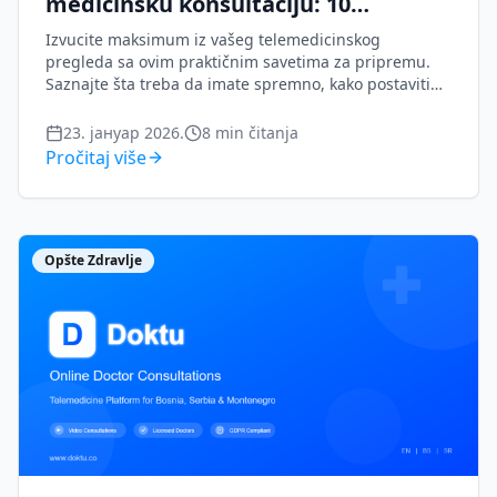
medicinsku konsultaciju: 10
osnovnih saveta
Izvucite maksimum iz vašeg telemedicinskog
pregleda sa ovim praktičnim savetima za pripremu.
Saznajte šta treba da imate spremno, kako postaviti
prostor i koja pitanja postaviti lekaru.
23. јануар 2026.
8
min čitanja
Pročitaj više
Opšte Zdravlje