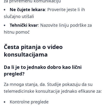
za privremenu komunikaciju
Ne čujete lekara
: Proverite jeste li ih
slučajno utišali
Tehnički kvar
: Nazovite liniju podrške za
hitnu pomoć
Česta pitanja o video
konsultacijama
Da li je to jednako dobro kao lični
pregled?
Za mnoga stanja, da. Studije pokazuju da su
telemedicinske konsultacije jednako efikasne za:
Kontrolne preglede