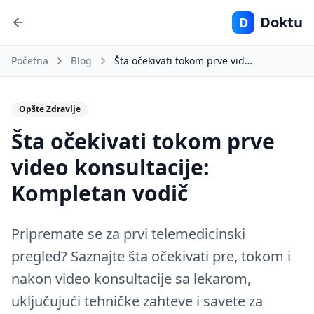
Doktu
D
Početna
Blog
Šta očekivati tokom prve video konsultacije: Kompletan vodič
Opšte Zdravlje
Šta očekivati tokom prve
video konsultacije:
Kompletan vodič
Pripremate se za prvi telemedicinski
pregled? Saznajte šta očekivati pre, tokom i
nakon video konsultacije sa lekarom,
uključujući tehničke zahteve i savete za