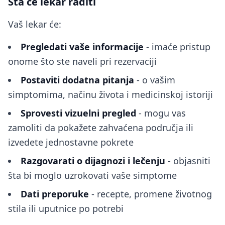
Šta će lekar raditi
Vaš lekar će:
Pregledati vaše informacije
- imaće pristup
onome što ste naveli pri rezervaciji
Postaviti dodatna pitanja
- o vašim
simptomima, načinu života i medicinskoj istoriji
Sprovesti vizuelni pregled
- mogu vas
zamoliti da pokažete zahvaćena područja ili
izvedete jednostavne pokrete
Razgovarati o dijagnozi i lečenju
- objasniti
šta bi moglo uzrokovati vaše simptome
Dati preporuke
- recepte, promene životnog
stila ili uputnice po potrebi