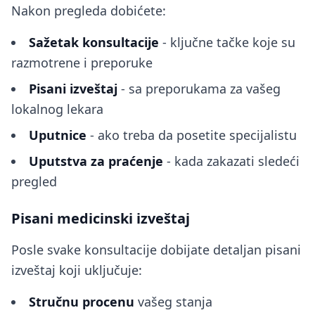
Nakon pregleda dobićete:
Sažetak konsultacije
- ključne tačke koje su
razmotrene i preporuke
Pisani izveštaj
- sa preporukama za vašeg
lokalnog lekara
Uputnice
- ako treba da posetite specijalistu
Uputstva za praćenje
- kada zakazati sledeći
pregled
Pisani medicinski izveštaj
Posle svake konsultacije dobijate detaljan pisani
izveštaj koji uključuje:
Stručnu procenu
vašeg stanja