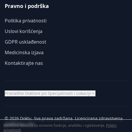
Pravno i podrška
Politika privatnosti
Uslovi korišćenja
GDPR usklađenost
Medicinska izjava
Kontaktirajte nas
Pronađite Doktore po Specijalnosti i Lokaciji
© 2026 Doktu. Sva prava zadržana. Licencirana zdravstvena
platforma u EU.
Koristimo kolačiće za osnovne funkcije, analitiku i oglašavanje.
Politici
privatnosti