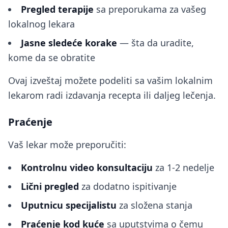
Pregled terapije
sa preporukama za vašeg
lokalnog lekara
Jasne sledeće korake
— šta da uradite,
kome da se obratite
Ovaj izveštaj možete podeliti sa vašim lokalnim
lekarom radi izdavanja recepta ili daljeg lečenja.
Praćenje
Vaš lekar može preporučiti:
Kontrolnu video konsultaciju
za 1-2 nedelje
Lični pregled
za dodatno ispitivanje
Uputnicu specijalistu
za složena stanja
Praćenje kod kuće
sa uputstvima o čemu