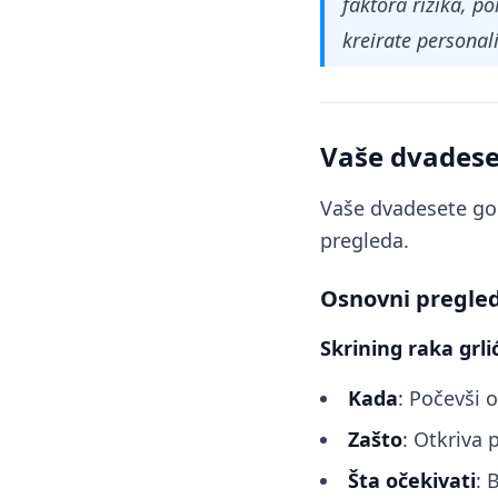
faktora rizika, po
kreirate personal
Vaše dvadese
Vaše dvadesete god
pregleda.
Osnovni pregled
Skrining raka grli
Kada
: Počevši 
Zašto
: Otkriva
Šta očekivati
: 