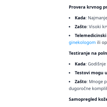
Provera krvnog pr
Kada
: Najmanje
Zašto
: Visoki k
Telemedicinski
ginekologom
ili o
Testiranje na poln
Kada
: Godišnje
Testovi mogu u
Zašto
: Mnoge p
dugoročne komplik
Samopregled kož