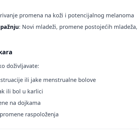
krivanje promena na koži i potencijalnog melanoma
 pažnju
: Novi mladeži, promene postojećih mladeža, 
kara
o doživljavate:
ruacije ili jake menstrualne bolove
 ili bol u karlici
mene na dojkama
 promene raspoloženja