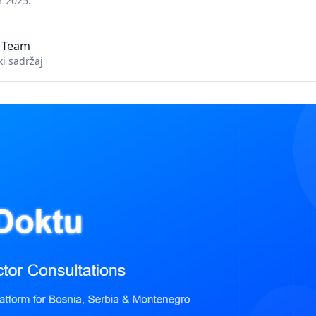
r 2025.
 Team
i sadržaj