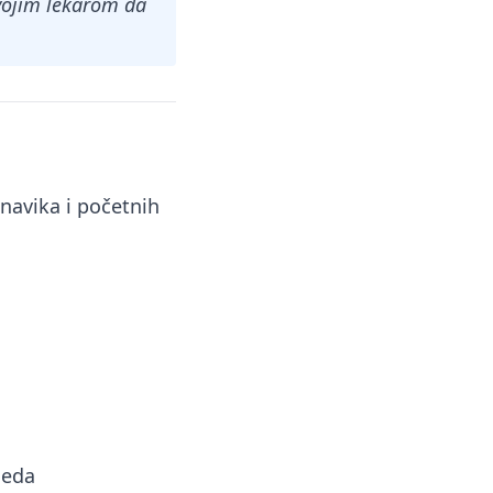
 svojim lekarom da
navika i početnih
leda