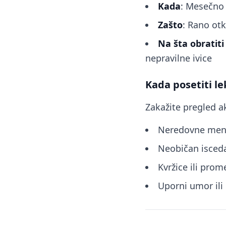
Kada
: Mesečno
Zašto
: Rano ot
Na šta obratiti
nepravilne ivice
Kada posetiti le
Zakažite pregled ak
Neredovne menst
Neobičan iscedak
Kvržice ili pro
Uporni umor ili