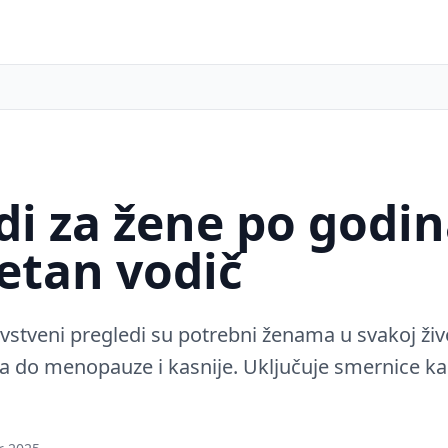
di za žene po godi
etan vodič
avstveni pregledi su potrebni ženama u svakoj živ
a do menopauze i kasnije. Uključuje smernice k