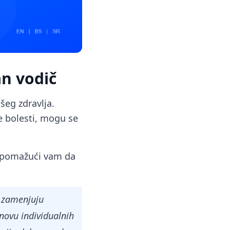
n vodič
šeg zdravlja.
ne bolesti, mogu se
, pomažući vam da
e zamenjuju
novu individualnih