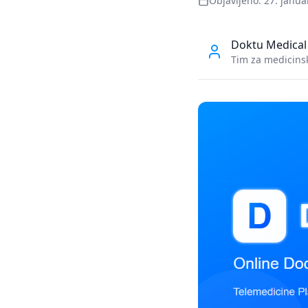
Objavljeno
:
27. janua
Doktu Medical
Tim za medicinsk