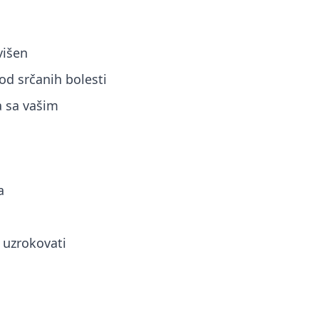
višen
od srčanih bolesti
a sa vašim
a
 uzrokovati