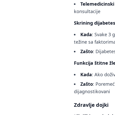
Telemedicinski
konsultacije
Skrining dijabete
Kada
: Svake 3 
težine sa faktorima
Zašto
: Dijabete
Funkcija štitne žl
Kada
: Ako doži
Zašto
: Poremeća
dijagnostikovani
Zdravlje dojki