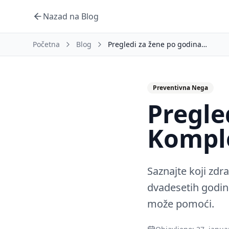
Nazad na Blog
Početna
Blog
Pregledi za žene po godinama: Kompletan vodič
Preventivna Nega
Pregle
Kompl
Saznajte koji zdr
dvadesetih godin
može pomoći.