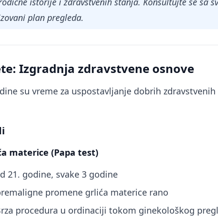
rodične istorije i zdravstvenih stanja. Konsultujte se sa
izovani plan pregleda.
te: Izgradnja zdravstvene osnove
ine su vreme za uspostavljanje dobrih zdravstvenih 
i
ća materice (Papa test)
od 21. godine, svake 3 godine
 premaligne promene grlića materice rano
Brza procedura u ordinaciji tokom ginekološkog preg