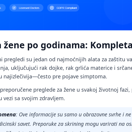
a žene po godinama: Kompleta
 pregledi su jedan od najmoćnijih alata za zaštitu va
ja, uključujući rak dojke, rak grlića materice i srča
su najizlečivija—često pre pojave simptoma.
 preporučene preglede za žene u svakoj životnoj fazi
u vezi sa svojim zdravljem.
pomena
: Ove informacije su samo u obrazovne svrhe i n
icinski savet. Preporuke za skrining mogu varirati na os