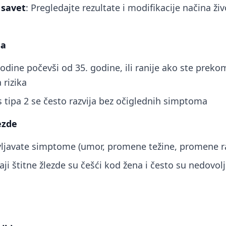
 savet
: Pregledajte rezultate i modifikacije načina ž
sa
godine počevši od 35. godine, ili ranije ako ste prek
 rizika
s tipa 2 se često razvija bez očiglednih simptoma
ezde
vljavate simptome (umor, promene težine, promene r
ji štitne žlezde su češći kod žena i često su nedovol