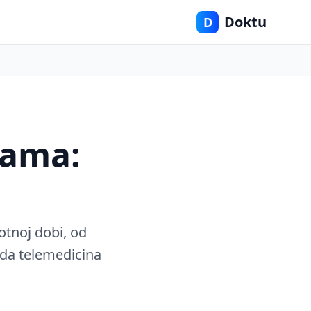
Doktu
D
nama:
otnoj dobi, od
ada telemedicina