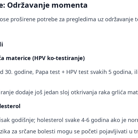
te: Održavanje momenta
ose proširene potrebe za pregledima uz održavanje t
i
ća materice (HPV ko-testiranje)
od 30. godine, Papa test + HPV test svakih 5 godina, i
iranje dodaje još jedan sloj otkrivanja raka grlića mat
lesterol
itisak godišnje; holesterol svake 4-6 godina ako je no
rizika za srčane bolesti mogu se početi pojavljivati u 