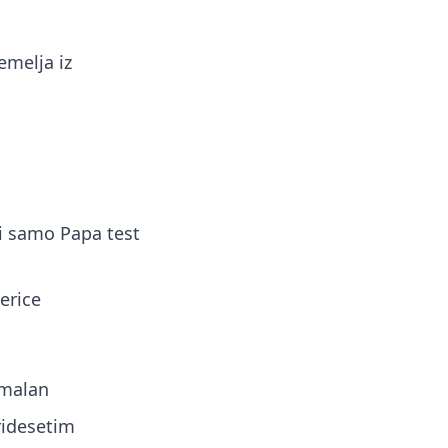
emelja iz
li samo Papa test
erice
rmalan
tridesetim