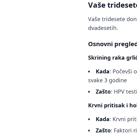
Vaše tridese
Vaše tridesete don
dvadesetih.
Osnovni pregled
Skrining raka grli
Kada
: Počevši 
svake 3 godine
Zašto
: HPV test
Krvni pritisak i ho
Kada
: Krvni pr
Zašto
: Faktori 