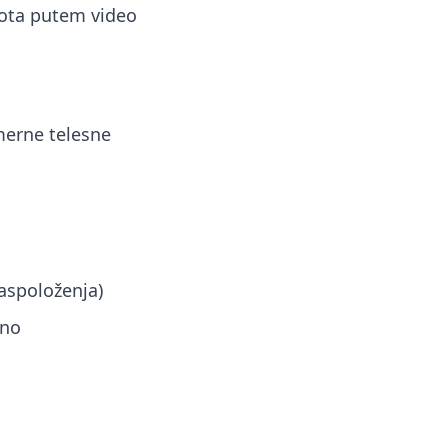
ivota putem video
omerne telesne
aspoloženja)
jno