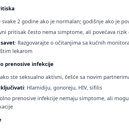
itiska
 svake 2 godine ako je normalan; godišnje ako je po
rvni pritisak često nema simptome, ali povećava rizik 
 savet
: Razgovarajte o očitanjima sa kućnih monitor
pštim lekarom
o prenosive infekcije
 ako ste seksualno aktivni, češće sa novim partnerim
ključivati
: Hlamidiju, gonoreju, HIV, sifilis
olno prenosive infekcije nemaju simptome, ali mogu
acije
e