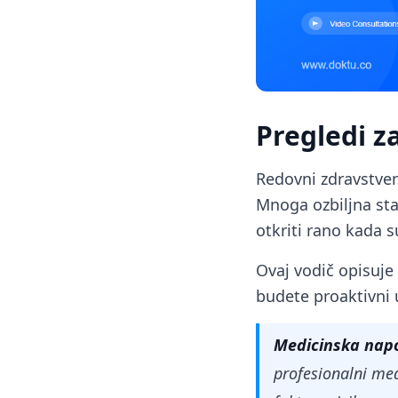
Pregledi z
Redovni zdravstveni
Mnoga ozbiljna stan
otkriti rano kada 
Ovaj vodič opisuje
budete proaktivni 
Medicinska na
profesionalni med