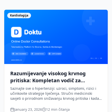
Kardiologija
Razumijevanje visokog krvnog
pritiska: Kompletan vodič za
prevenciju i liječenje
Saznajte sve o hipertenziji: uzroci, simptomi, rizici i
učinkovite strategije liječenja. Stručni medicinski
savjeti o prirodnom snižavanju krvnog pritiska i kada
je potrebna terapija lijekovima.
January 23, 2026
12
min čitanja