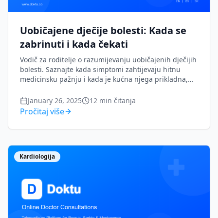
Uobičajene dječije bolesti: Kada se
zabrinuti i kada čekati
Vodič za roditelje o razumijevanju uobičajenih dječijih
bolesti. Saznajte kada simptomi zahtijevaju hitnu
medicinsku pažnju i kada je kućna njega prikladna,
uključujući temperaturu, prehladu, upale uha i
stomačne viruse.
January 26, 2025
12
min čitanja
Pročitaj više
Kardiologija