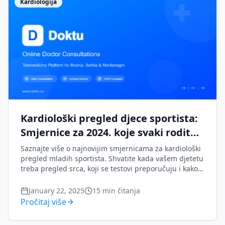
Kardiologija
Kardiološki pregled djece sportista:
Smjernice za 2024. koje svaki roditelj
treba znati
Saznajte više o najnovijim smjernicama za kardiološki
pregled mladih sportista. Shvatite kada vašem djetetu
treba pregled srca, koji se testovi preporučuju i kako
spriječiti iznenadne srčane događaje u dječjem
sportu.
January 22, 2025
15
min čitanja
Pročitaj više