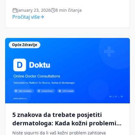
prostor i koja pitanja postaviti ljekaru.
January 23, 2026
8
min čitanja
Pročitaj više
Opće Zdravlje
5 znakova da trebate posjetiti
dermatologa: Kada kožni problemi
zahtijevaju stručnu njegu
Niste sigurni da li vaš kožni problem zahtijeva