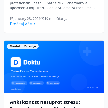
profesionalnu pažnju? Saznajte ključne znakove
upozorenja koji ukazuju da je vrijeme za konsultaciju s
dermatologom, od upornih osipa do promjena na
madeže.
January 23, 2026
10
min čitanja
Pročitaj više
Mentalno Zdravlje
Anksioznost nasuprot stresu: