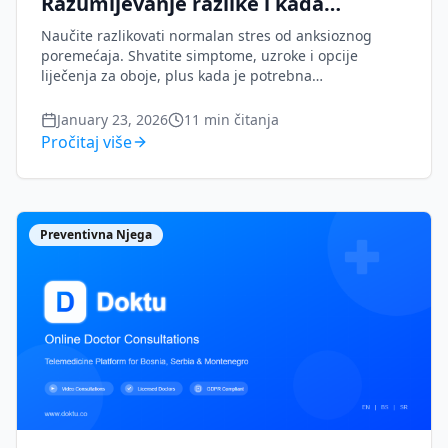
Razumijevanje razlike i kada
potražiti pomoć
Naučite razlikovati normalan stres od anksioznog
poremećaja. Shvatite simptome, uzroke i opcije
liječenja za oboje, plus kada je potrebna
profesionalna podrška za mentalno zdravlje.
January 23, 2026
11
min čitanja
Pročitaj više
Preventivna Njega