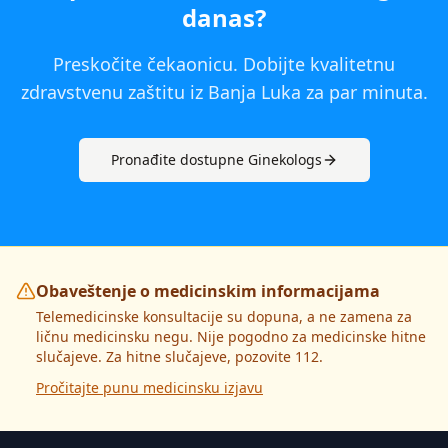
danas
?
Preskočite čekaonicu. Dobijte kvalitetnu
zdravstvenu zaštitu iz
Banja Luka
za par minuta.
Pronađite dostupne
Ginekolog
s
Obaveštenje o medicinskim informacijama
Telemedicinske konsultacije su dopuna, a ne zamena za
ličnu medicinsku negu. Nije pogodno za medicinske hitne
slučajeve. Za hitne slučajeve, pozovite 112.
Pročitajte punu medicinsku izjavu