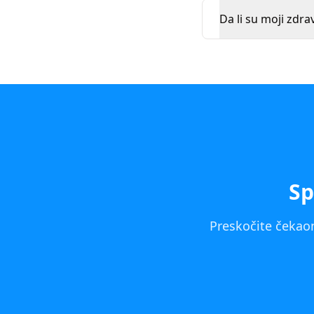
Da li su moji zdra
Sp
Preskočite čekaon