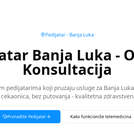
Pedijatar
-
Banja Luka
atar Banja Luka - 
Konsultacija
im pedijatarima koji pruzaju usluge za Banja Luk
 cekaonica, bez putovanja - kvalitetna zdravstven
Pronađite
Pedijatar
Kako funkcioniše telemedicina