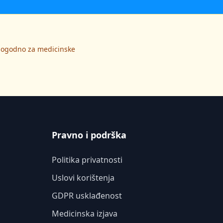
 pogodno za medicinske
Pravno i podrška
Politika privatnosti
Uslovi korištenja
GDPR usklađenost
Medicinska izjava