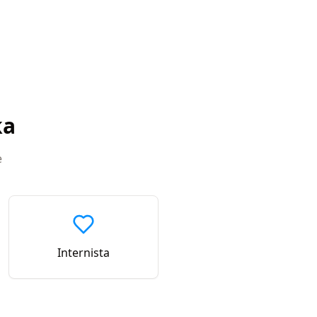
ka
e
Internista