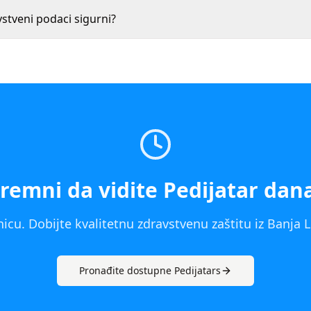
vstveni podaci sigurni?
remni da vidite
Pedijatar
dan
icu. Dobijte kvalitetnu zdravstvenu zaštitu iz
Banja 
Pronađite dostupne
Pedijatar
s