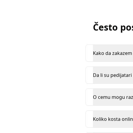
Često po
Kako da zakazem k
Da li su pedijatari
O cemu mogu razg
Koliko kosta onlin