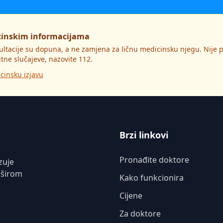
cinskim informacijama
ultacije su dopuna, a ne zamjena za ličnu medicinsku njegu. Nije
itne slučajeve, nazovite 112.
cinsku izjavu
Brzi linkovi
Pronađite doktore
zuje
 širom
Kako funkcionira
Cijene
Za doktore