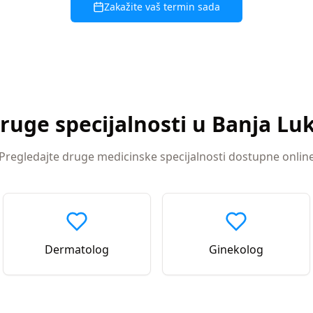
Zakažite vaš termin sada
ruge specijalnosti u
Banja Lu
Pregledajte druge medicinske specijalnosti dostupne onlin
Dermatolog
Ginekolog