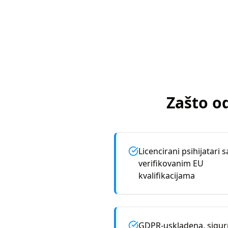
Zašto o
Licencirani psihijatari s
verifikovanim EU
kvalifikacijama
GDPR-uskladena, sigu