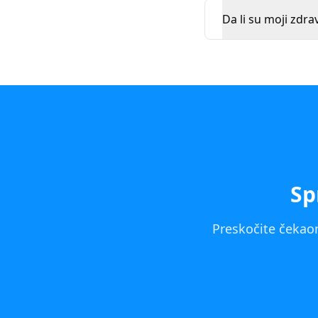
Da li su moji zdra
Sp
Preskočite čekaon