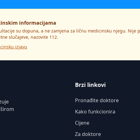
cinskim informacijama
ultacije su dopuna, a ne zamjena za ličnu medicinsku njegu. Nije
itne slučajeve, nazovite 112.
cinsku izjavu
Brzi linkovi
Pronađite doktore
zuje
 širom
Kako funkcionira
Cijene
Za doktore