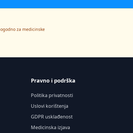
 pogodno za medicinske
Pravno i podrška
Politika privatnosti
Uslovi korištenja
GDPR usklađenost
Medicinska izjava