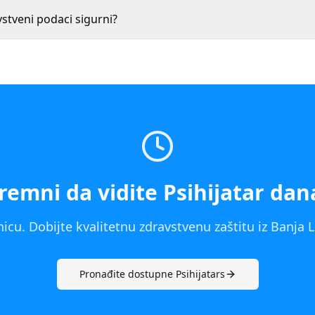
vstveni podaci sigurni?
remni da vidite
Psihijatar
dan
icu. Dobijte kvalitetnu zdravstvenu zaštitu iz
Banja 
Pronađite dostupne
Psihijatar
s