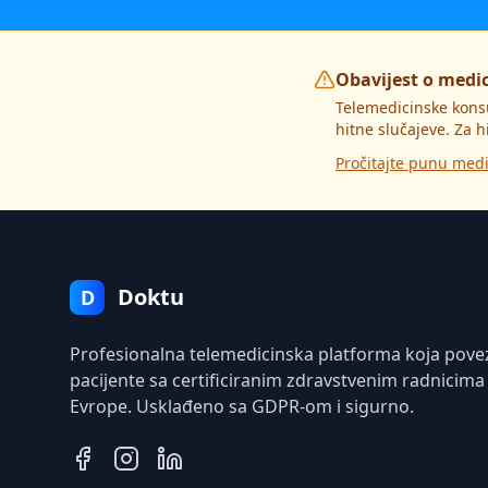
Obavijest o medi
Telemedicinske kons
hitne slučajeve. Za h
Pročitajte punu medi
Doktu
D
Profesionalna telemedicinska platforma koja pove
pacijente sa certificiranim zdravstvenim radnicima
Evrope. Usklađeno sa GDPR-om i sigurno.