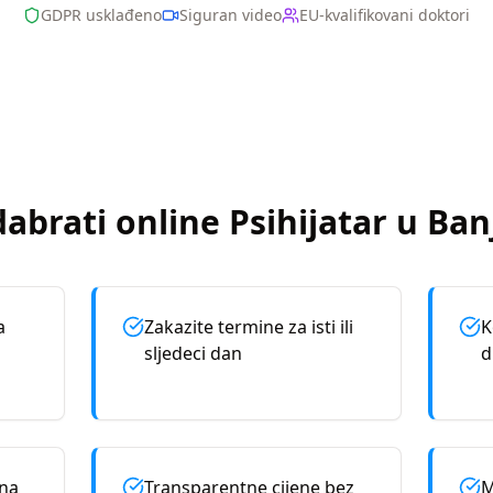
GDPR usklađeno
Siguran video
EU-kvalifikovani doktori
dabrati online
Psihijatar
u
Ban
a
Zakazite termine za isti ili
K
sljedeci dan
d
rna
Transparentne cijene bez
M