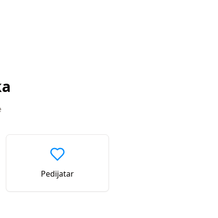
ka
e
Pedijatar