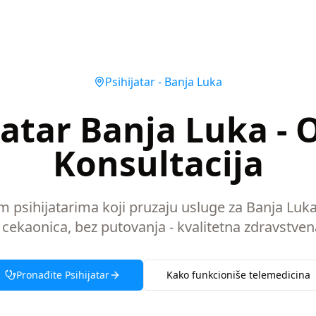
Psihijatar
-
Banja Luka
jatar Banja Luka - 
Konsultacija
im psihijatarima koji pruzaju usluge za Banja Luk
 cekaonica, bez putovanja - kvalitetna zdravstven
Pronađite
Psihijatar
Kako funkcioniše telemedicina