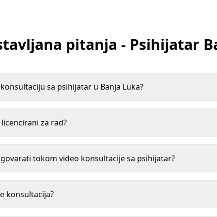
tavljana pitanja
-
Psihijatar
B
onsultaciju sa psihijatar u Banja Luka?
i licencirani za rad?
varati tokom video konsultacije sa psihijatar?
e konsultacija?