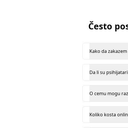
Često pos
Kako da zakazem k
Da li su psihijatar
O cemu mogu razgo
Koliko kosta onlin