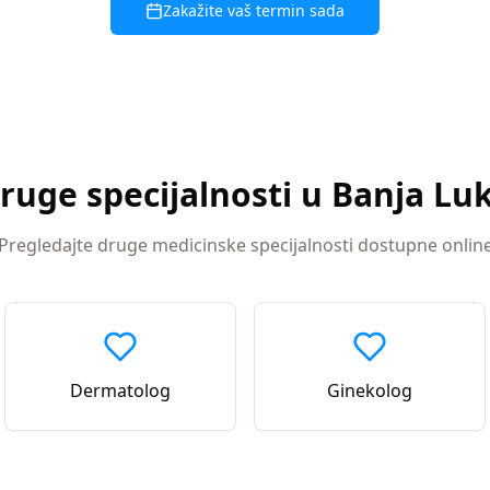
Zakažite vaš termin sada
ruge specijalnosti u
Banja Lu
Pregledajte druge medicinske specijalnosti dostupne onlin
Dermatolog
Ginekolog