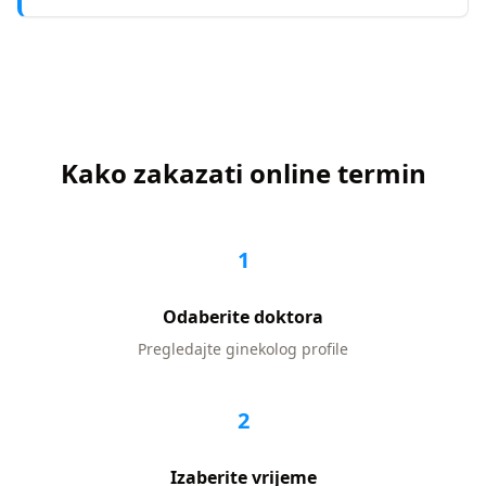
Kako zakazati online termin
1
Odaberite doktora
Pregledajte
ginekolog
profile
2
Izaberite vrijeme