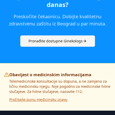
danas
?
Preskočite čekaonicu. Dobijte kvalitetnu
zdravstvenu zaštitu iz
Beograd
u par minuta.
Pronađite dostupne
Ginekolog
s
Obavijest o medicinskim informacijama
Telemedicinske konsultacije su dopuna, a ne zamjena za
ličnu medicinsku njegu. Nije pogodno za medicinske hitne
slučajeve. Za hitne slučajeve, nazovite 112.
Pročitajte punu medicinsku izjavu