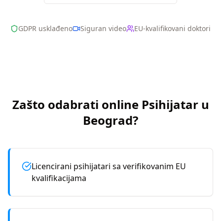
GDPR usklađeno
Siguran video
EU-kvalifikovani doktori
Zašto odabrati online
Psihijatar
u
Beograd
?
Licencirani psihijatari sa verifikovanim EU
kvalifikacijama