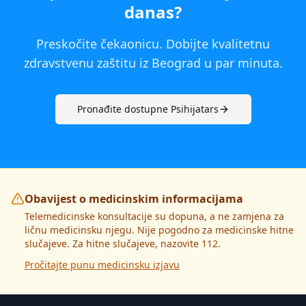
danas
?
Preskočite čekaonicu. Dobijte kvalitetnu
zdravstvenu zaštitu iz
Beograd
u par minuta.
Pronađite dostupne
Psihijatar
s
Obavijest o medicinskim informacijama
Telemedicinske konsultacije su dopuna, a ne zamjena za
ličnu medicinsku njegu. Nije pogodno za medicinske hitne
slučajeve. Za hitne slučajeve, nazovite 112.
Pročitajte punu medicinsku izjavu