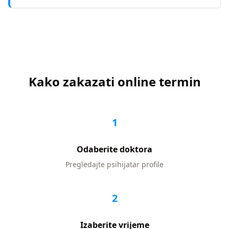
Kako zakazati online termin
1
Odaberite doktora
Pregledajte
psihijatar
profile
2
Izaberite vrijeme