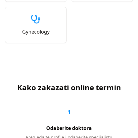
Gynecology
Kako zakazati online termin
1
Odaberite doktora
Pregledajte profile i odaberite specijalistu