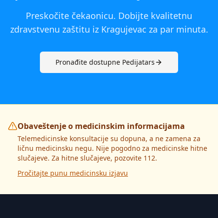
Preskočite čekaonicu. Dobijte kvalitetnu
zdravstvenu zaštitu iz
Kragujevac
za par minuta.
Pronađite dostupne
Pedijatar
s
Obaveštenje o medicinskim informacijama
Telemedicinske konsultacije su dopuna, a ne zamena za
ličnu medicinsku negu. Nije pogodno za medicinske hitne
slučajeve. Za hitne slučajeve, pozovite 112.
Pročitajte punu medicinsku izjavu