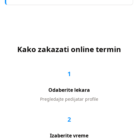
Kako zakazati online termin
1
Odaberite lekara
Pregledajte
pedijatar
profile
2
Izaberite vreme