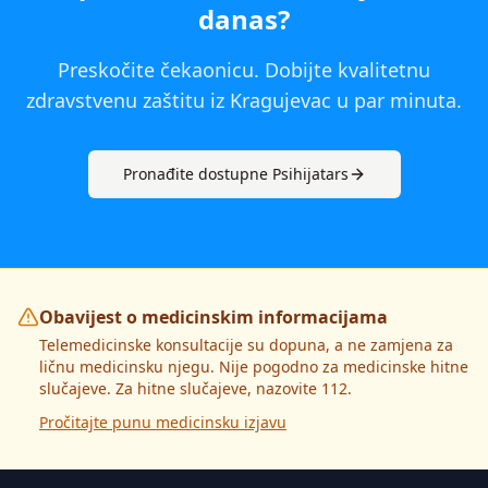
danas
?
Preskočite čekaonicu. Dobijte kvalitetnu
zdravstvenu zaštitu iz
Kragujevac
u par minuta.
Pronađite dostupne
Psihijatar
s
Obavijest o medicinskim informacijama
Telemedicinske konsultacije su dopuna, a ne zamjena za
ličnu medicinsku njegu. Nije pogodno za medicinske hitne
slučajeve. Za hitne slučajeve, nazovite 112.
Pročitajte punu medicinsku izjavu