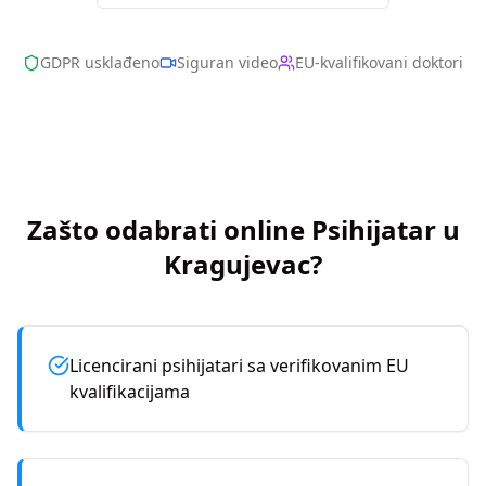
GDPR usklađeno
Siguran video
EU-kvalifikovani doktori
Zašto odabrati online
Psihijatar
u
Kragujevac
?
Licencirani psihijatari sa verifikovanim EU
kvalifikacijama