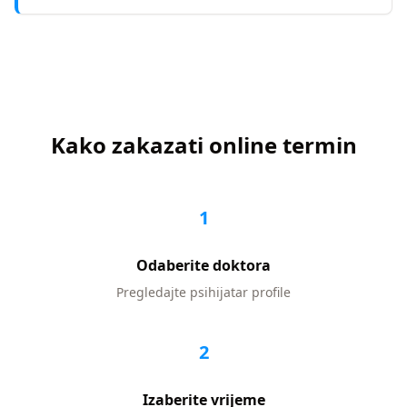
Kako zakazati online termin
1
Odaberite doktora
Pregledajte
psihijatar
profile
2
Izaberite vrijeme