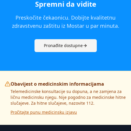
Spremni da vidite
Preskočite čekaonicu. Dobijte kvalitetnu
zdravstvenu zaštitu iz
Mostar
u par minuta.
Pronađite dostupne
Obavijest o medicinskim informacijama
Telemedicinske konsultacije su dopuna, a ne zamjena za
ličnu medicinsku njegu. Nije pogodno za medicinske hitne
slučajeve. Za hitne slučajeve, nazovite 112.
Pročitajte punu medicinsku izjavu