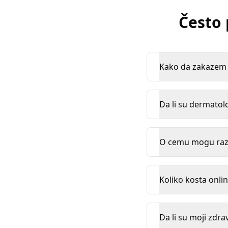
Često 
Kako da zakazem 
Da li su dermatolo
O cemu mogu razg
Koliko kosta onlin
Da li su moji zdra