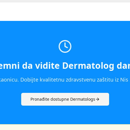
emni da vidite
Dermatolog
da
aonicu. Dobijte kvalitetnu zdravstvenu zaštitu iz
Nis
Pronađite dostupne
Dermatolog
s