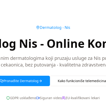
Dermatolog
-
Nis
og Nis - Online Kon
usnim dermatologima koji pruzaju usluge za Nis p
 cekaonica, bez putovanja - kvalitetna zdravstven
Pronađite
Dermatolog
Kako funkcioniše telemedicina
GDPR usklađeno
Siguran video
EU-kvalifikovani lekari