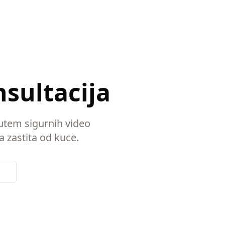
sultacija
utem sigurnih video
a zastita od kuce.