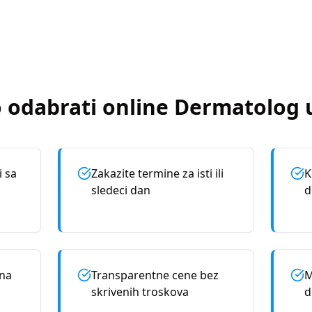
 odabrati online
Dermatolog
i sa
Zakazite termine za isti ili
K
sledeci dan
d
rna
Transparentne cene bez
M
skrivenih troskova
d