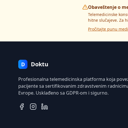
Obaveštenje o m
Telemedicinske kons
hitne slučajeve. Za h
Pročitajte punu medi
Doktu
D
Profesionalna telemedicinska platforma koja pove
pacijente sa sertifikovanim zdravstvenim radnicim
Evrope. Usklađeno sa GDPR-om i sigurno.