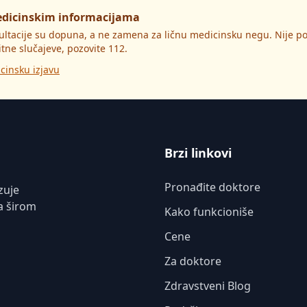
edicinskim informacijama
ultacije su dopuna, a ne zamena za ličnu medicinsku negu. Nije 
itne slučajeve, pozovite 112.
cinsku izjavu
Brzi linkovi
Pronađite doktore
zuje
a širom
Kako funkcioniše
Cene
Za doktore
Zdravstveni Blog