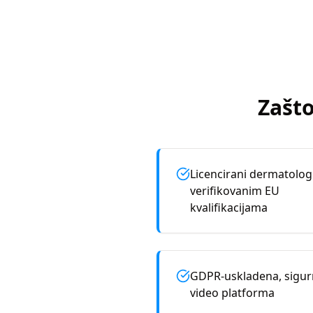
Zašto
Licencirani dermatolog
verifikovanim EU
kvalifikacijama
GDPR-uskladena, sigu
video platforma