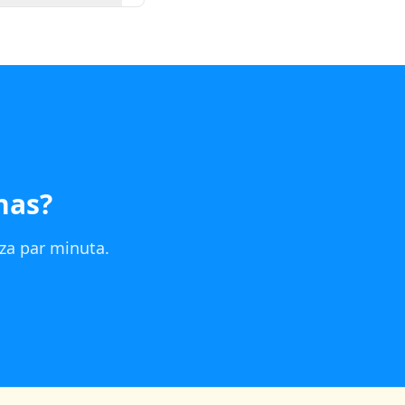
nas
?
za par minuta.