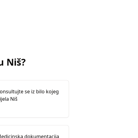
u
Niš
?
onsultujte se iz bilo kojeg
ijela Niš
edicinska dokumentacija