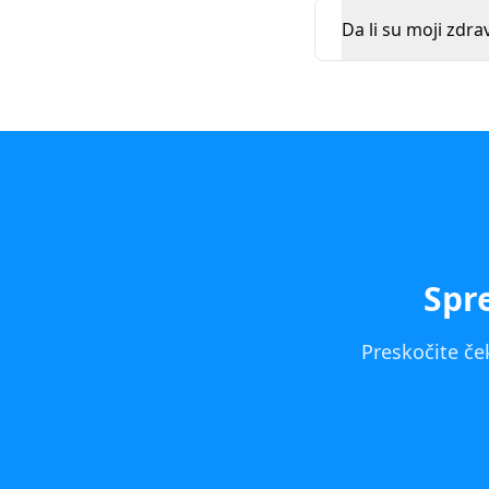
Da li su moji zdra
Spr
Preskočite če