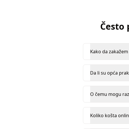
Često 
Kako da zakažem k
Da li su opća prak
O čemu mogu razg
Koliko košta onlin