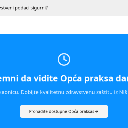
vstveni podaci sigurni?
emni da vidite
Opća praksa
da
kaonicu. Dobijte kvalitetnu zdravstvenu zaštitu iz
Niš
Pronađite dostupne
Opća praksa
s