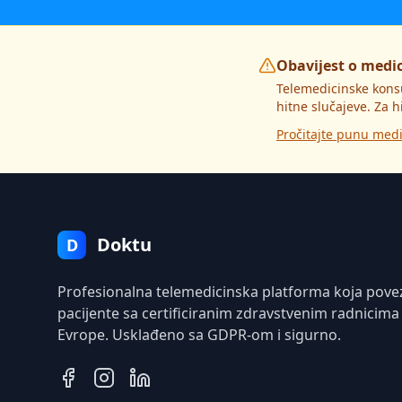
Obavijest o medi
Telemedicinske kons
hitne slučajeve. Za h
Pročitajte punu medi
Doktu
D
Profesionalna telemedicinska platforma koja pove
pacijente sa certificiranim zdravstvenim radnicima
Evrope. Usklađeno sa GDPR-om i sigurno.