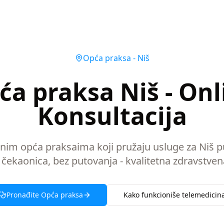
Opća praksa
-
Niš
ća praksa Niš - Onl
Konsultacija
snim opća praksaima koji pružaju usluge za Niš 
 čekaonica, bez putovanja - kvalitetna zdravstven
Pronađite
Opća praksa
Kako funkcioniše telemedicin