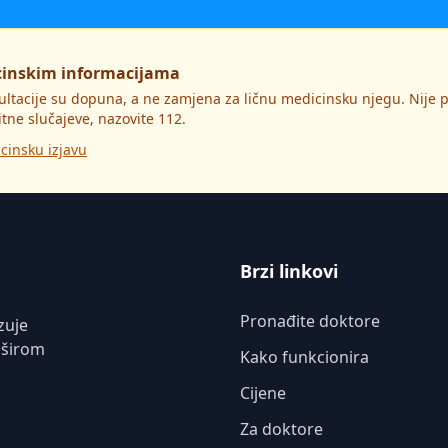
cinskim informacijama
ultacije su dopuna, a ne zamjena za ličnu medicinsku njegu. Nije
itne slučajeve, nazovite 112.
cinsku izjavu
Brzi linkovi
Pronađite doktore
zuje
 širom
Kako funkcionira
Cijene
Za doktore