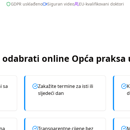
GDPR usklađeno
Siguran video
EU-kvalifikovani doktori
 odabrati online
Opća praksa
i sa
Zakažite termine za isti ili
K
sljedeći dan
d
rna
Transparentne cijene bez
M