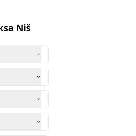
ksa
Niš