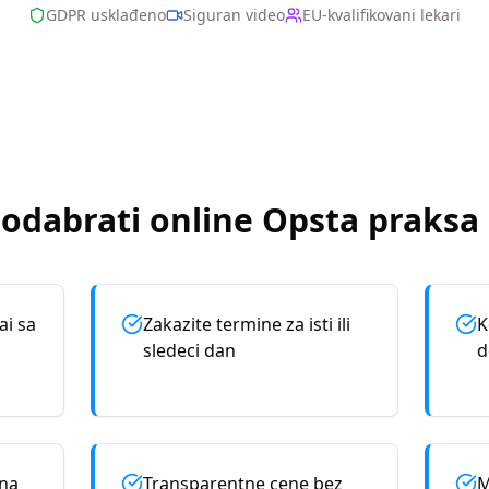
GDPR usklađeno
Siguran video
EU-kvalifikovani lekari
 odabrati online
Opsta praksa
ai sa
Zakazite termine za isti ili
K
sledeci dan
d
rna
Transparentne cene bez
M