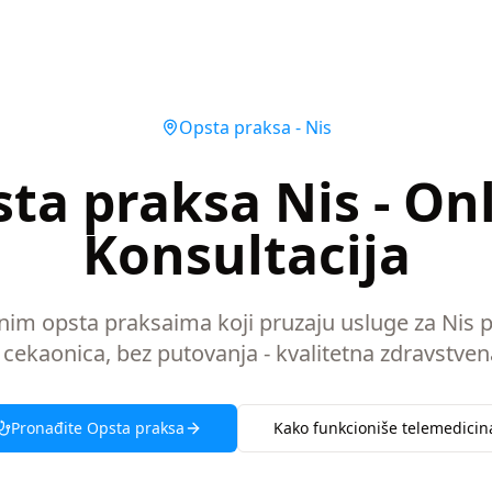
Opsta praksa
-
Nis
ta praksa Nis - On
Konsultacija
snim opsta praksaima koji pruzaju usluge za Nis 
 cekaonica, bez putovanja - kvalitetna zdravstven
Pronađite
Opsta praksa
Kako funkcioniše telemedicin