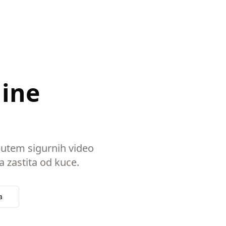
line
putem sigurnih video
a zastita od kuce.
a