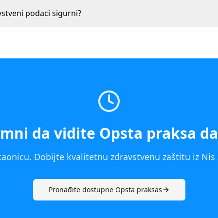
vstveni podaci sigurni?
mni da vidite
Opsta praksa
da
aonicu. Dobijte kvalitetnu zdravstvenu zaštitu iz
Nis
Pronađite dostupne
Opsta praksa
s