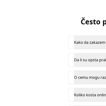
Često p
Kako da zakazem k
Da li su opsta pra
O cemu mogu razg
Koliko kosta onlin