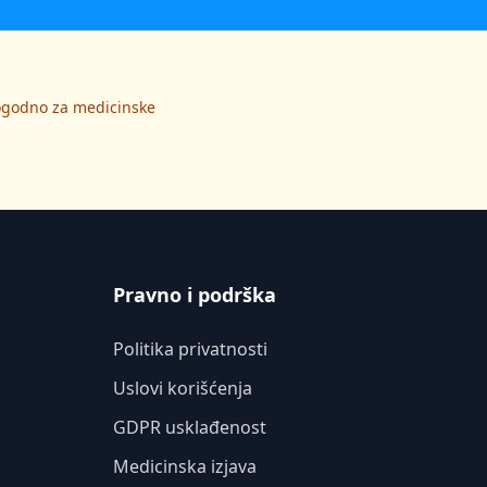
pogodno za medicinske
Pravno i podrška
Politika privatnosti
Uslovi korišćenja
GDPR usklađenost
Medicinska izjava