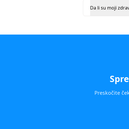
Da li su moji zdra
Spre
Preskočite ček