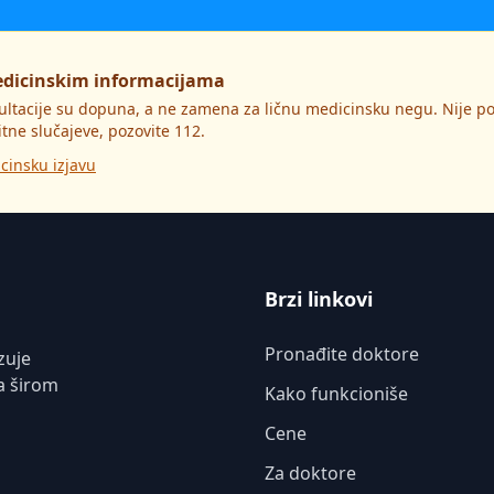
edicinskim informacijama
ultacije su dopuna, a ne zamena za ličnu medicinsku negu. Nije 
itne slučajeve, pozovite 112.
cinsku izjavu
Brzi linkovi
Pronađite doktore
zuje
a širom
Kako funkcioniše
Cene
Za doktore