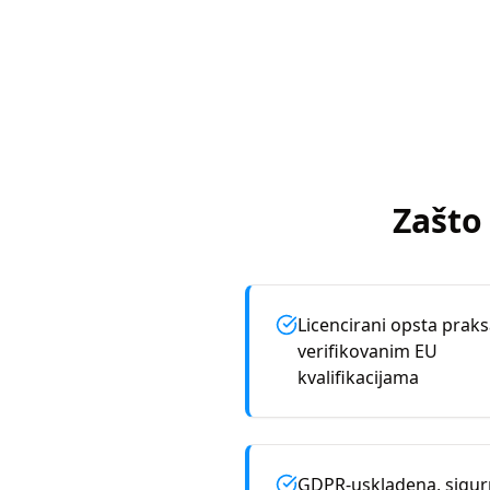
Zašto
Licencirani opsta praks
verifikovanim EU
kvalifikacijama
GDPR-uskladena, sigu