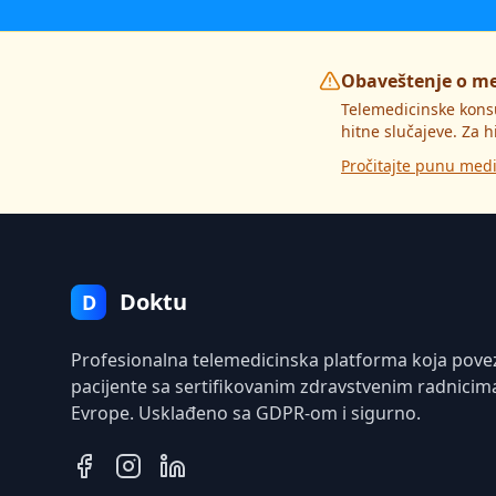
Obaveštenje o m
Telemedicinske kons
hitne slučajeve. Za h
Pročitajte punu medi
Doktu
D
Profesionalna telemedicinska platforma koja pove
pacijente sa sertifikovanim zdravstvenim radnicim
Evrope. Usklađeno sa GDPR-om i sigurno.