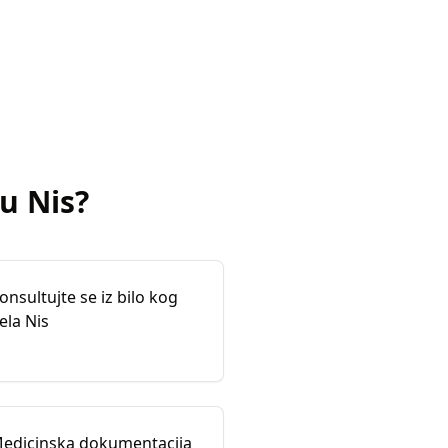
u
Nis
?
onsultujte se iz bilo kog
ela Nis
edicinska dokumentacija