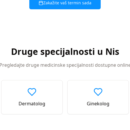
Zakažite vaš termin sada
Druge specijalnosti u
Nis
Pregledajte druge medicinske specijalnosti dostupne onlin
Dermatolog
Ginekolog