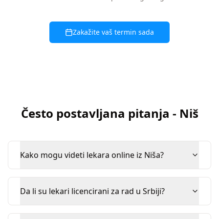
Zakažite vaš termin sada
Često postavljana pitanja
-
Niš
Kako mogu videti lekara online iz Niša?
Da li su lekari licencirani za rad u Srbiji?