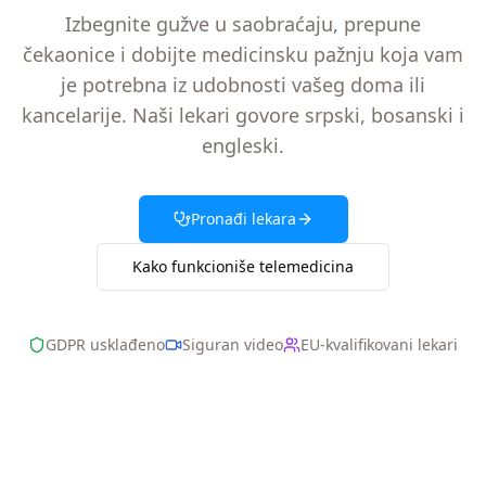
Izbegnite gužve u saobraćaju, prepune
čekaonice i dobijte medicinsku pažnju koja vam
je potrebna iz udobnosti vašeg doma ili
kancelarije. Naši lekari govore srpski, bosanski i
engleski.
Pronađi lekara
Kako funkcioniše telemedicina
GDPR usklađeno
Siguran video
EU-kvalifikovani lekari