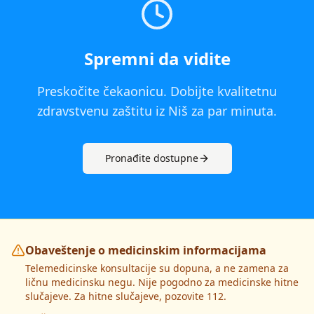
Spremni da vidite
Preskočite čekaonicu. Dobijte kvalitetnu
zdravstvenu zaštitu iz
Niš
za par minuta.
Pronađite dostupne
Obaveštenje o medicinskim informacijama
Telemedicinske konsultacije su dopuna, a ne zamena za
ličnu medicinsku negu. Nije pogodno za medicinske hitne
slučajeve. Za hitne slučajeve, pozovite 112.