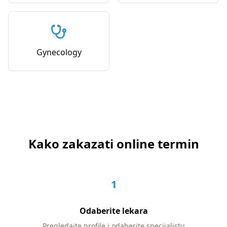
Gynecology
Kako zakazati online termin
1
Odaberite lekara
Pregledajte profile i odaberite specijalistu