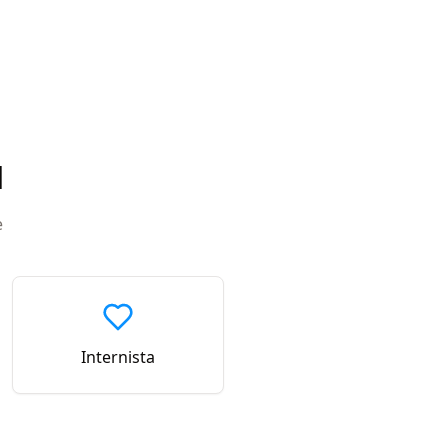
d
e
Internista