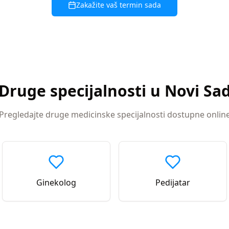
Zakažite vaš termin sada
Druge specijalnosti u
Novi Sa
Pregledajte druge medicinske specijalnosti dostupne onlin
Ginekolog
Pedijatar