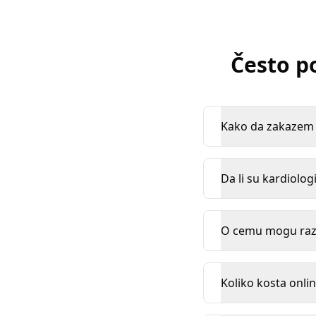
Često p
Kako da zakazem k
Da li su kardiologi
O cemu mogu razg
Koliko kosta onlin