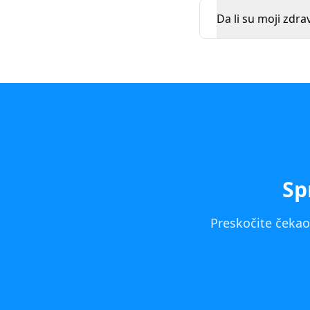
Da li su moji zdra
Sp
Preskočite čekaon