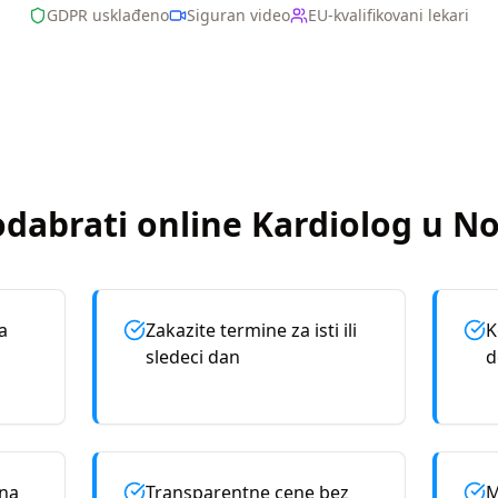
GDPR usklađeno
Siguran video
EU-kvalifikovani lekari
odabrati online
Kardiolog
u
No
a
Zakazite termine za isti ili
K
sledeci dan
d
rna
Transparentne cene bez
M