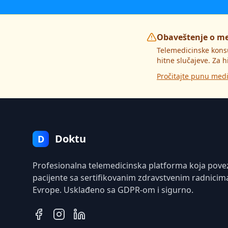
Obaveštenje o m
Telemedicinske kons
hitne slučajeve. Za h
Pročitajte punu medi
Doktu
D
Profesionalna telemedicinska platforma koja pove
pacijente sa sertifikovanim zdravstvenim radnicim
Evrope. Usklađeno sa GDPR-om i sigurno.