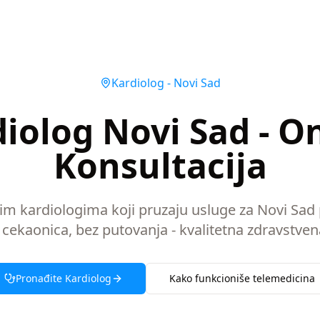
Kardiolog
-
Novi Sad
iolog Novi Sad - O
Konsultacija
nim kardiologima koji pruzaju usluge za Novi Sad
 cekaonica, bez putovanja - kvalitetna zdravstven
Pronađite
Kardiolog
Kako funkcioniše telemedicina