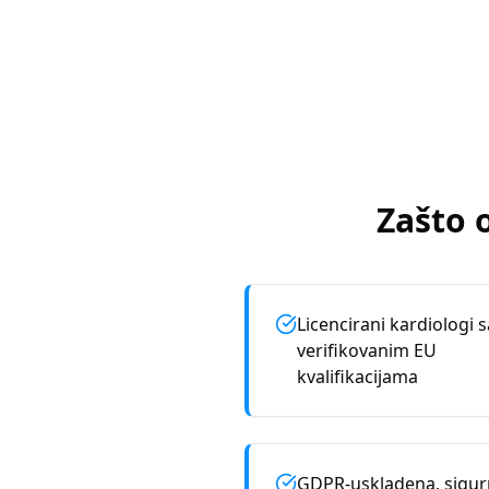
Zašto 
Licencirani kardiologi s
verifikovanim EU
kvalifikacijama
GDPR-uskladena, sigu