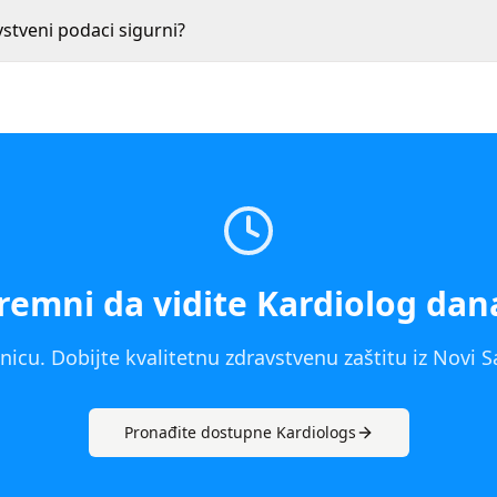
vstveni podaci sigurni?
remni da vidite
Kardiolog
dan
icu. Dobijte kvalitetnu zdravstvenu zaštitu iz
Novi S
Pronađite dostupne
Kardiolog
s