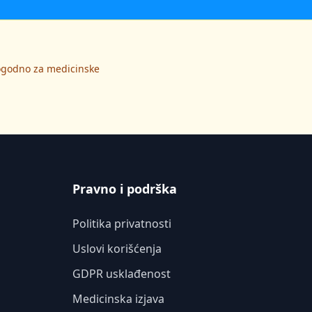
pogodno za medicinske
Pravno i podrška
Politika privatnosti
Uslovi korišćenja
GDPR usklađenost
Medicinska izjava