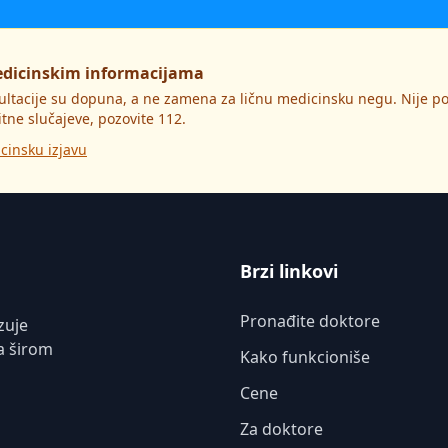
edicinskim informacijama
ultacije su dopuna, a ne zamena za ličnu medicinsku negu. Nije 
itne slučajeve, pozovite 112.
cinsku izjavu
Brzi linkovi
Pronađite doktore
zuje
a širom
Kako funkcioniše
Cene
Za doktore