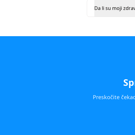
Da li su moji zdra
Sp
Preskočite čekao