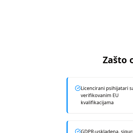
Zašto 
Licencirani psihijatari s
verifikovanim EU
kvalifikacijama
GDPR-uskladena, sigu