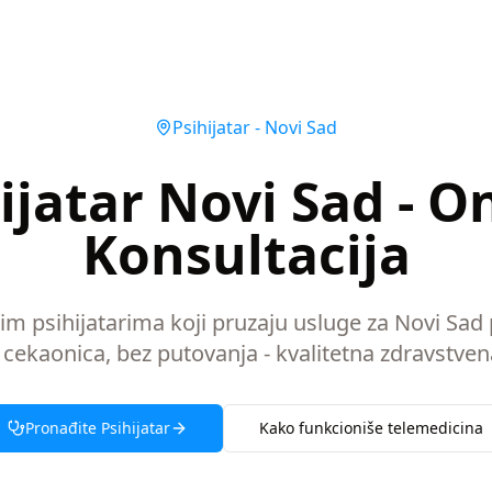
Psihijatar
-
Novi Sad
ijatar Novi Sad - O
Konsultacija
nim psihijatarima koji pruzaju usluge za Novi Sad
 cekaonica, bez putovanja - kvalitetna zdravstven
Pronađite
Psihijatar
Kako funkcioniše telemedicina