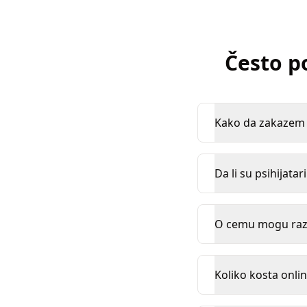
Često p
Kako da zakazem k
Da li su psihijatar
O cemu mogu razgo
Koliko kosta onlin