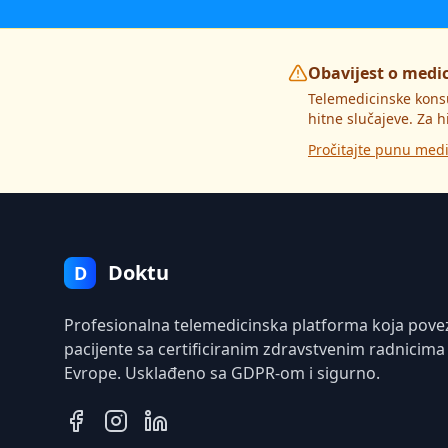
Obavijest o medi
Telemedicinske kons
hitne slučajeve. Za h
Pročitajte punu medi
Doktu
D
Profesionalna telemedicinska platforma koja pove
pacijente sa certificiranim zdravstvenim radnicima
Evrope. Usklađeno sa GDPR-om i sigurno.