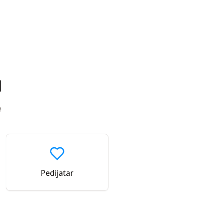
d
e
Pedijatar