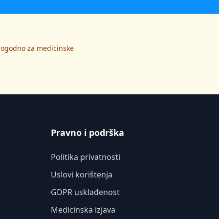
 pogodno za medicinske
Pravno i podrška
Politika privatnosti
Uslovi korištenja
GDPR usklađenost
Medicinska izjava