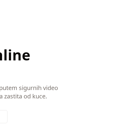
nline
 putem sigurnih video
a zastita od kuce.