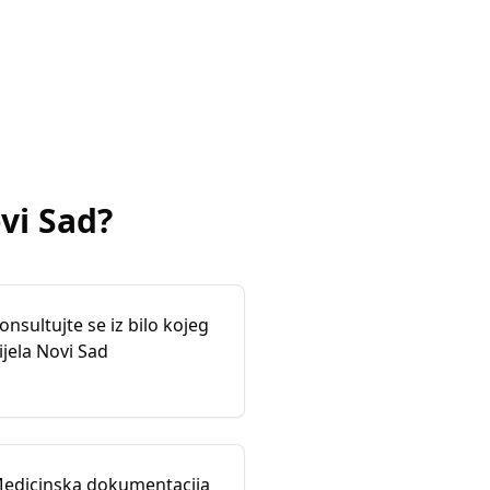
vi Sad
?
onsultujte se iz bilo kojeg
ijela Novi Sad
edicinska dokumentacija