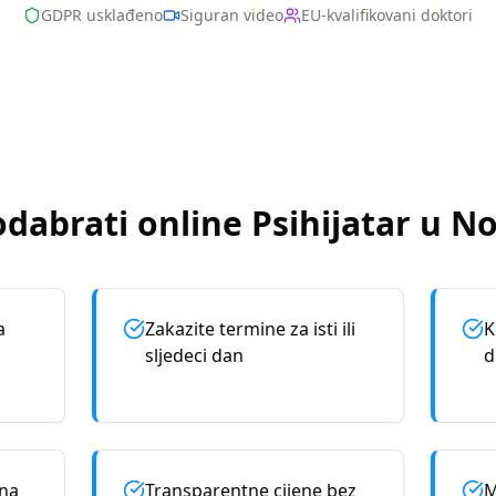
GDPR usklađeno
Siguran video
EU-kvalifikovani doktori
odabrati online
Psihijatar
u
No
a
Zakazite termine za isti ili
K
sljedeci dan
d
rna
Transparentne cijene bez
M