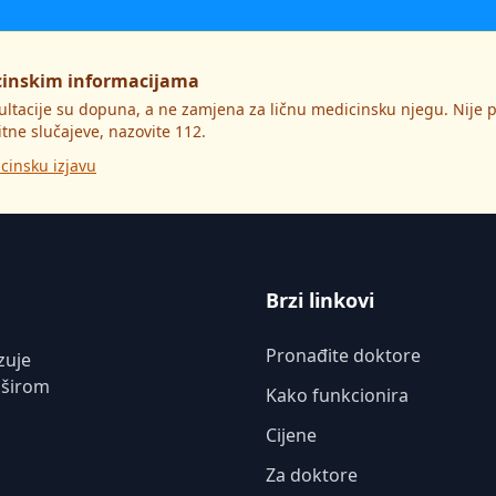
cinskim informacijama
ultacije su dopuna, a ne zamjena za ličnu medicinsku njegu. Nije
itne slučajeve, nazovite 112.
cinsku izjavu
Brzi linkovi
Pronađite doktore
zuje
 širom
Kako funkcionira
Cijene
Za doktore