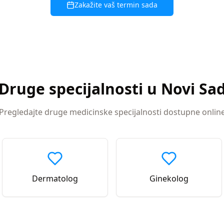
Zakažite vaš termin sada
Druge specijalnosti u
Novi Sa
Pregledajte druge medicinske specijalnosti dostupne onlin
Dermatolog
Ginekolog