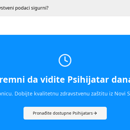
vstveni podaci sigurni?
remni da vidite
Psihijatar
dan
nicu. Dobijte kvalitetnu zdravstvenu zaštitu iz
Novi 
Pronađite dostupne
Psihijatar
s