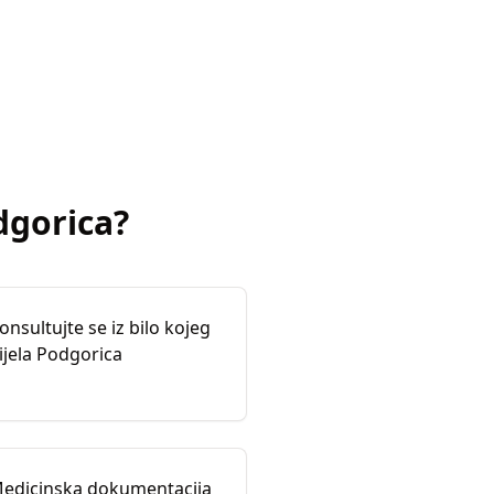
dgorica
?
onsultujte se iz bilo kojeg
ijela Podgorica
edicinska dokumentacija