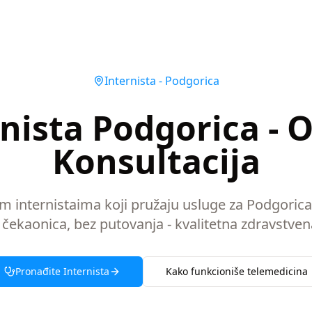
Internista
-
Podgorica
nista Podgorica - 
Konsultacija
im internistaima koji pružaju usluge za Podgoric
 čekaonica, bez putovanja - kvalitetna zdravstven
Pronađite
Internista
Kako funkcioniše telemedicina