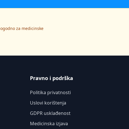
 pogodno za medicinske
Pravno i podrška
Politika privatnosti
Uslovi korištenja
GDPR usklađenost
Medicinska izjava