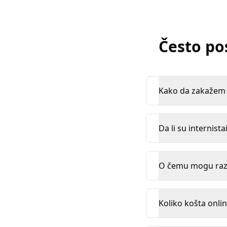
Često po
Kako da zakažem k
Da li su internista
O čemu mogu razgo
Koliko košta onlin