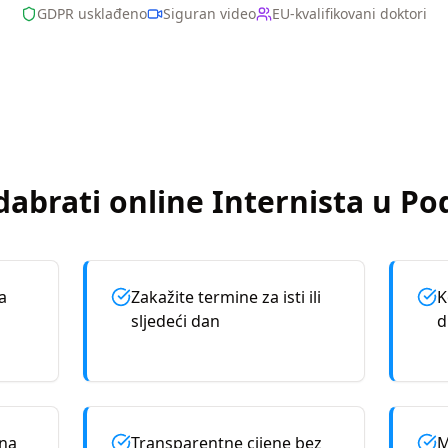
GDPR usklađeno
Siguran video
EU-kvalifikovani doktori
dabrati online
Internista
u
Po
a
Zakažite termine za isti ili
K
sljedeći dan
d
rna
Transparentne cijene bez
M