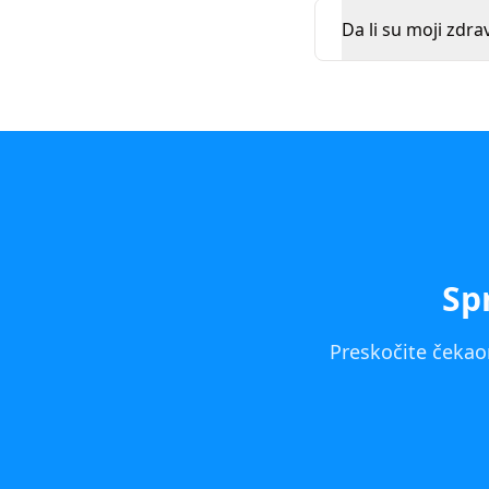
Da li su moji zdra
Sp
Preskočite čekaon