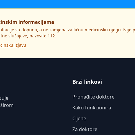
cinskim informacijama
ultacije su dopuna, a ne zamjena za ličnu medicinsku njegu. Nije
itne slučajeve, nazovite 112.
cinsku izjavu
Brzi linkovi
Pronađite doktore
zuje
 širom
Kako funkcionira
Cijene
Za doktore