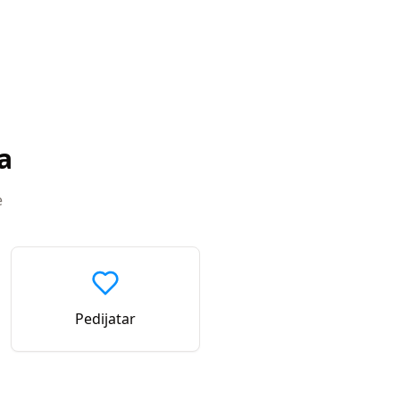
a
e
Pedijatar