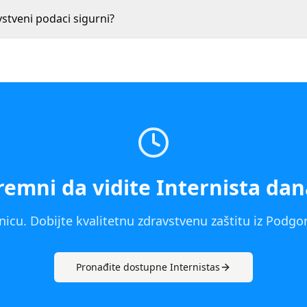
vstveni podaci sigurni?
remni da vidite
Internista
dan
icu. Dobijte kvalitetnu zdravstvenu zaštitu iz
Podgor
Pronađite dostupne
Internista
s