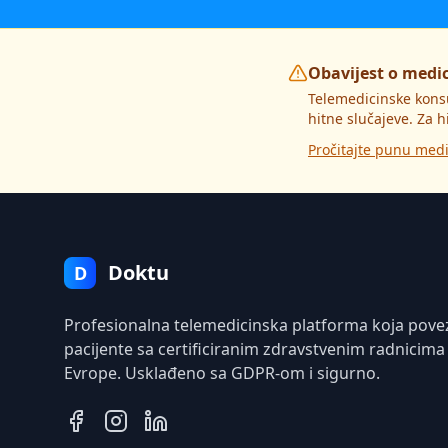
Obavijest o medi
Telemedicinske kons
hitne slučajeve. Za h
Pročitajte punu medi
Doktu
D
Profesionalna telemedicinska platforma koja pove
pacijente sa certificiranim zdravstvenim radnicima
Evrope. Usklađeno sa GDPR-om i sigurno.