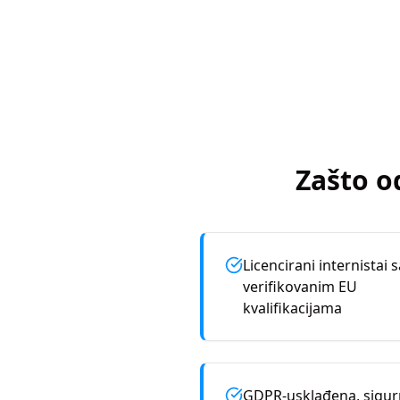
Zašto o
Licencirani internistai s
verifikovanim EU
kvalifikacijama
GDPR-usklađena, sigu