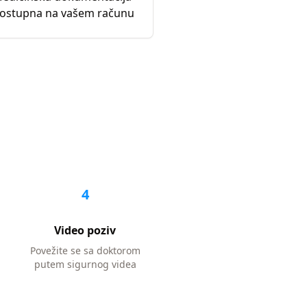
ostupna na vašem računu
4
Video poziv
Povežite se sa doktorom
putem sigurnog videa