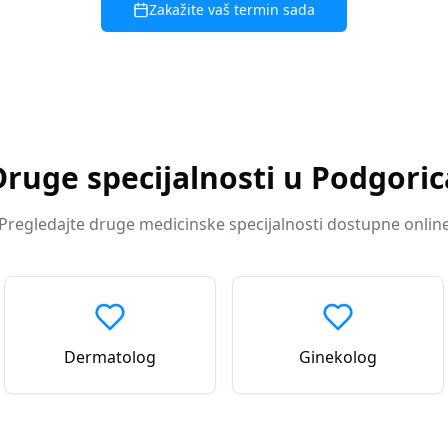
Zakažite vaš termin sada
Druge specijalnosti u
Podgoric
Pregledajte druge medicinske specijalnosti dostupne onlin
Dermatolog
Ginekolog