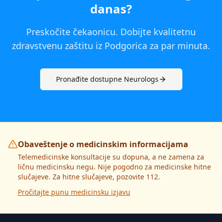
danas
?
Preskočite čekaonicu. Dobijte kvalitetnu
zdravstvenu zaštitu iz
Podgorica
za par minuta.
Pronađite dostupne
Neurolog
s
Obaveštenje o medicinskim informacijama
Telemedicinske konsultacije su dopuna, a ne zamena za
ličnu medicinsku negu. Nije pogodno za medicinske hitne
slučajeve. Za hitne slučajeve, pozovite 112.
Pročitajte punu medicinsku izjavu