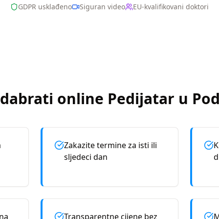
GDPR usklađeno
Siguran video
EU-kvalifikovani doktori
dabrati online
Pedijatar
u
Pod
a
Zakazite termine za isti ili
K
sljedeci dan
d
rna
Transparentne cijene bez
M