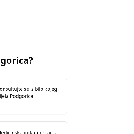
gorica
?
onsultujte se iz bilo kojeg
ijela Podgorica
edicinska dokumentacija