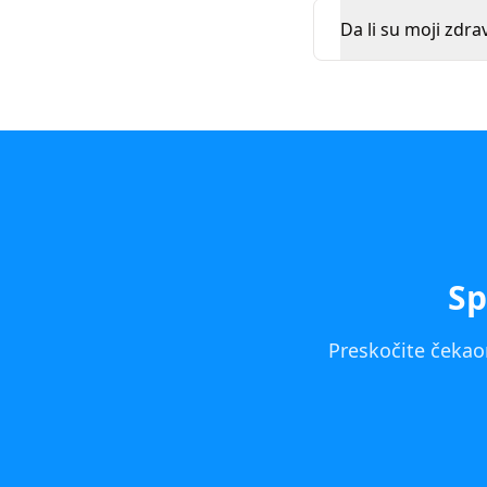
Da li su moji zdra
Sp
Preskočite čekaon