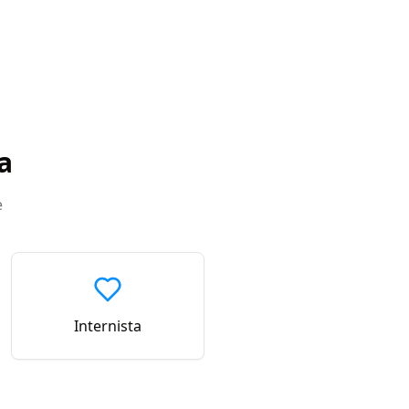
a
e
Internista