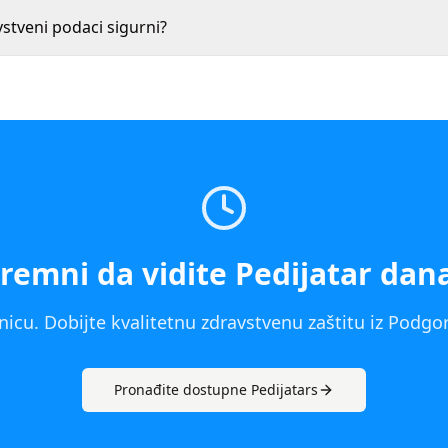
vstveni podaci sigurni?
remni da vidite
Pedijatar
dan
icu. Dobijte kvalitetnu zdravstvenu zaštitu iz
Podgor
Pronađite dostupne
Pedijatar
s