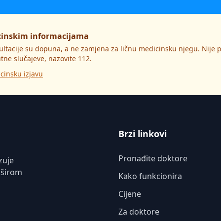
cinskim informacijama
ultacije su dopuna, a ne zamjena za ličnu medicinsku njegu. Nije
itne slučajeve, nazovite 112.
cinsku izjavu
Brzi linkovi
Pronađite doktore
zuje
 širom
Kako funkcionira
Cijene
Za doktore