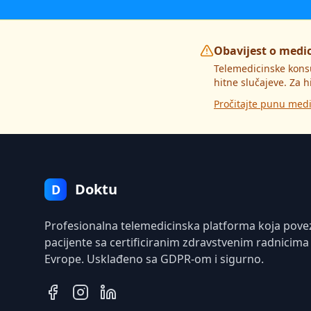
Obavijest o medi
Telemedicinske kons
hitne slučajeve. Za h
Pročitajte punu medi
Doktu
D
Profesionalna telemedicinska platforma koja pove
pacijente sa certificiranim zdravstvenim radnicima
Evrope. Usklađeno sa GDPR-om i sigurno.