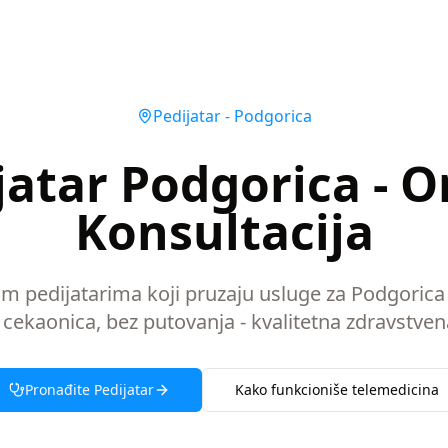
Pedijatar
-
Podgorica
jatar Podgorica - O
Konsultacija
im pedijatarima koji pruzaju usluge za Podgoric
 cekaonica, bez putovanja - kvalitetna zdravstven
Pronađite
Pedijatar
Kako funkcioniše telemedicina