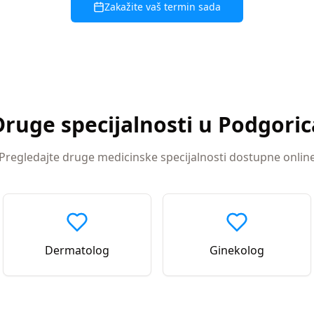
Zakažite vaš termin sada
Druge specijalnosti u
Podgoric
Pregledajte druge medicinske specijalnosti dostupne onlin
Dermatolog
Ginekolog