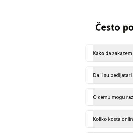
Često po
Kako da zakazem k
Da li su pedijatari
O cemu mogu razg
Koliko kosta onlin