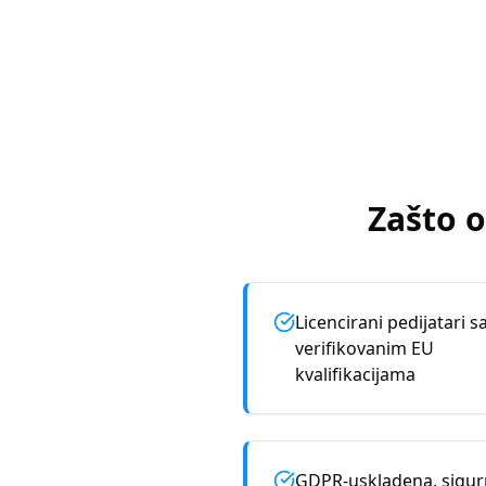
Zašto o
Licencirani pedijatari s
verifikovanim EU
kvalifikacijama
GDPR-uskladena, sigu