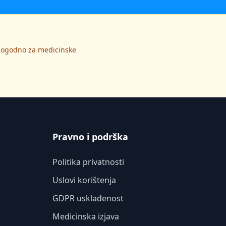
 pogodno za medicinske
Pravno i podrška
Politika privatnosti
Uslovi korištenja
GDPR usklađenost
Medicinska izjava