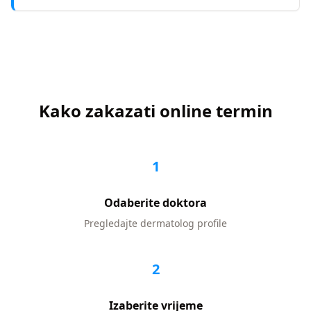
Kako zakazati online termin
1
Odaberite doktora
Pregledajte
dermatolog
profile
2
Izaberite vrijeme