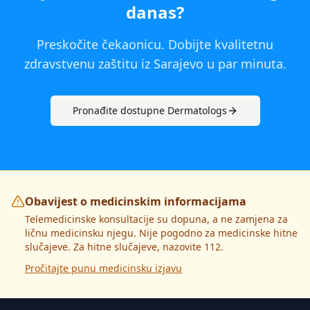
danas
?
Preskočite čekaonicu. Dobijte kvalitetnu
zdravstvenu zaštitu iz
Sarajevo
u par minuta.
Pronađite dostupne
Dermatolog
s
Obavijest o medicinskim informacijama
Telemedicinske konsultacije su dopuna, a ne zamjena za
ličnu medicinsku njegu. Nije pogodno za medicinske hitne
slučajeve. Za hitne slučajeve, nazovite 112.
Pročitajte punu medicinsku izjavu