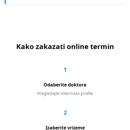
Kako zakazati online termin
1
Odaberite doktora
Pregledajte
internista
profile
2
Izaberite vrijeme