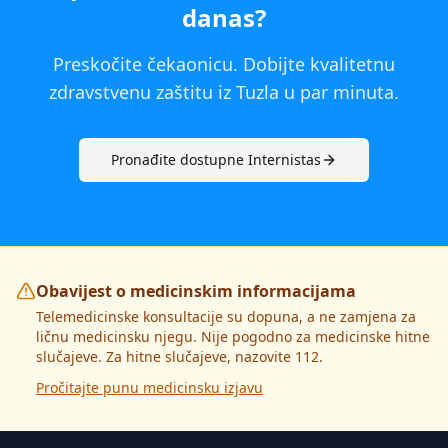
danas
?
Preskočite čekaonicu. Dobijte kvalitetnu
zdravstvenu zaštitu iz
Tuzla
u par minuta.
Pronađite dostupne
Internista
s
Obavijest o medicinskim informacijama
Telemedicinske konsultacije su dopuna, a ne zamjena za
ličnu medicinsku njegu. Nije pogodno za medicinske hitne
slučajeve. Za hitne slučajeve, nazovite 112.
Pročitajte punu medicinsku izjavu