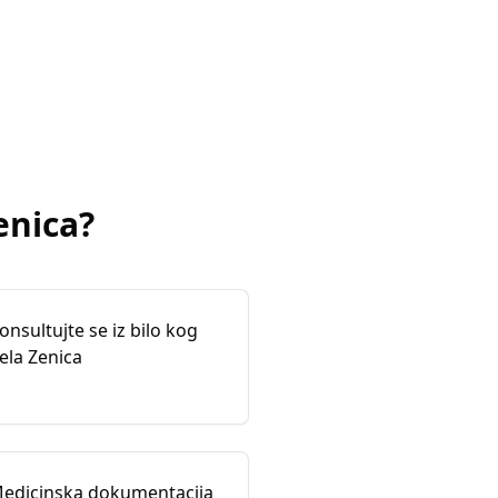
enica
?
onsultujte se iz bilo kog
ela Zenica
edicinska dokumentacija