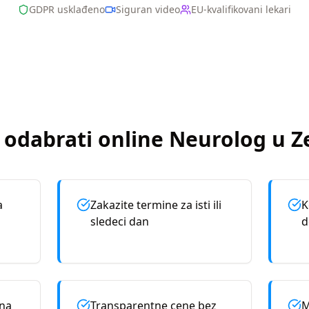
GDPR usklađeno
Siguran video
EU-kvalifikovani lekari
 odabrati online
Neurolog
u
Z
a
Zakazite termine za isti ili
K
sledeci dan
d
rna
Transparentne cene bez
M