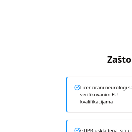
Zašto
Licencirani neurologi s
verifikovanim EU
kvalifikacijama
GDPR-uskladena, sigu