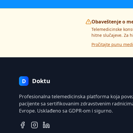
Obaveštenje o m
Telemedicinske kons
hitne slučajeve. Za h
Pročitajte punu medi
Doktu
D
Profesionalna telemedicinska platforma koja pove
pacijente sa sertifikovanim zdravstvenim radnicim
Evrope. Usklađeno sa GDPR-om i sigurno.