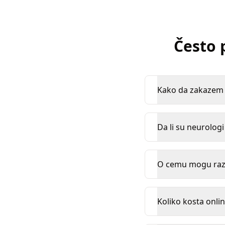
Često 
Kako da zakazem k
Da li su neurologi
O cemu mogu razg
Koliko kosta onlin