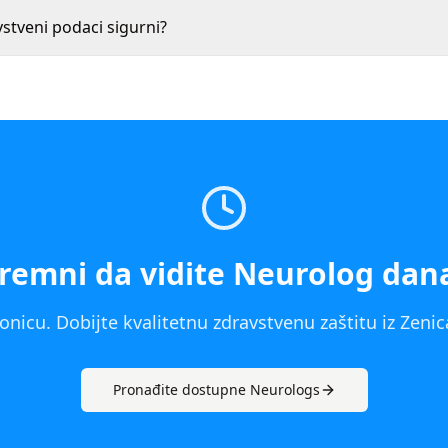
vstveni podaci sigurni?
remni da vidite
Neurolog
dan
onicu. Dobijte kvalitetnu zdravstvenu zaštitu iz
Zenic
Pronađite dostupne
Neurolog
s