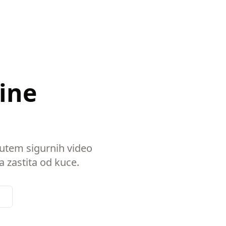
ine
putem sigurnih video
a zastita od kuce.