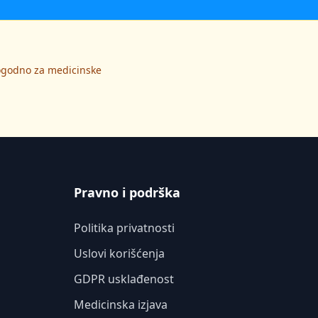
pogodno za medicinske
Pravno i podrška
Politika privatnosti
Uslovi korišćenja
GDPR usklađenost
Medicinska izjava