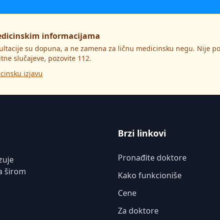
edicinskim informacijama
ultacije su dopuna, a ne zamena za ličnu medicinsku negu. Nije 
itne slučajeve, pozovite 112.
cinsku izjavu
Brzi linkovi
Pronađite doktore
zuje
a širom
Kako funkcioniše
Cene
Za doktore