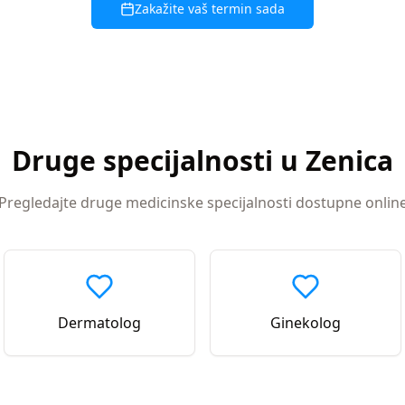
Zakažite vaš termin sada
Druge specijalnosti u
Zenica
Pregledajte druge medicinske specijalnosti dostupne onlin
Dermatolog
Ginekolog