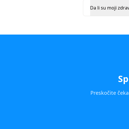
Da li su moji zdra
Sp
Preskočite čeka