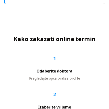
Kako zakazati online termin
1
Odaberite doktora
Pregledajte
opća praksa
profile
2
Izaberite vrijeme