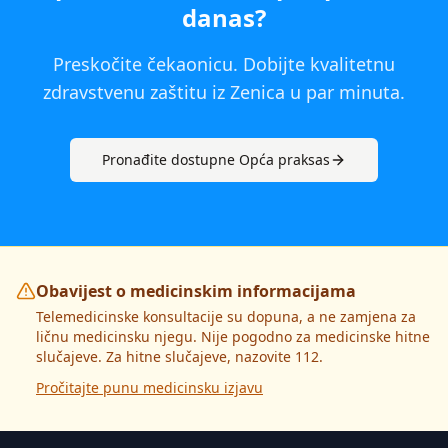
danas
?
Preskočite čekaonicu. Dobijte kvalitetnu
zdravstvenu zaštitu iz
Zenica
u par minuta.
Pronađite dostupne
Opća praksa
s
Obavijest o medicinskim informacijama
Telemedicinske konsultacije su dopuna, a ne zamjena za
ličnu medicinsku njegu. Nije pogodno za medicinske hitne
slučajeve. Za hitne slučajeve, nazovite 112.
Pročitajte punu medicinsku izjavu