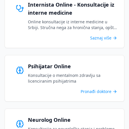
Internista Online - Konsultacije iz
interne medicine
Online konsultacije iz interne medicine u
Srbiji. Stručna nega za hronična stanja, opšte
zdravstvene probleme i složena medicinska
Saznaj više
pitanja....
Psihijatar Online
Konsultacije o mentalnom zdravlju sa
licenciranim psihijatrima
Pronađi doktore
Neurolog Online
Konsultacije za neurološka stanja i probleme