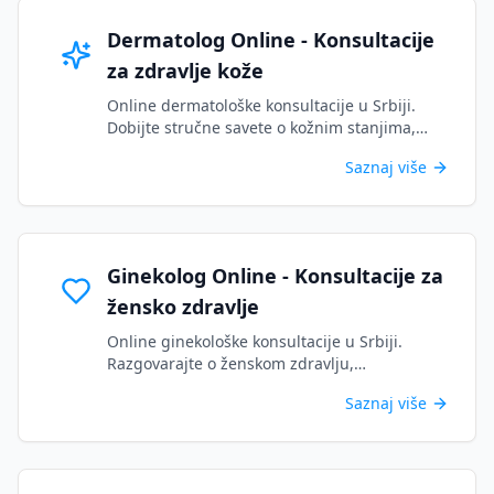
Dermatolog Online - Konsultacije
za zdravlje kože
Online dermatološke konsultacije u Srbiji.
Dobijte stručne savete o kožnim stanjima,
osipima i kozmetičkim problemima putem
Saznaj više
sigurnog videa....
Ginekolog Online - Konsultacije za
žensko zdravlje
Online ginekološke konsultacije u Srbiji.
Razgovarajte o ženskom zdravlju,
menstrualnim problemima, kontracepciji i
Saznaj više
više sa licenciranim specijalistim...