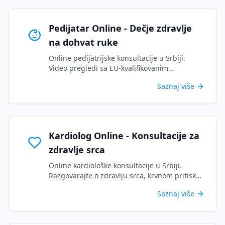
Pedijatar Online - Dečje zdravlje
na dohvat ruke
Online pedijatrijske konsultacije u Srbiji.
Video pregledi sa EU-kvalifikovanim
specijalistima za dečje zdravlje. Zakažite
Saznaj više
termin za vaše dete danas....
Kardiolog Online - Konsultacije za
zdravlje srca
Online kardiološke konsultacije u Srbiji.
Razgovarajte o zdravlju srca, krvnom pritisku i
kardiovaskularnim problemima sa
Saznaj više
licenciranim specijalistima....