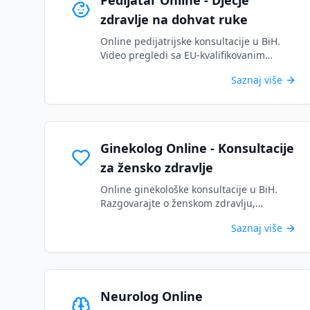
Pedijatar Online - Dječje
zdravlje na dohvat ruke
Online pedijatrijske konsultacije u BiH.
Video pregledi sa EU-kvalifikovanim
specijalistima za dječje zdravlje. Zakažite
Saznaj više
termin za vaše dijete danas....
Ginekolog Online - Konsultacije
za žensko zdravlje
Online ginekološke konsultacije u BiH.
Razgovarajte o ženskom zdravlju,
menstrualnim problemima, kontracepciji i
Saznaj više
više sa licenciranim specijalistima....
Neurolog Online