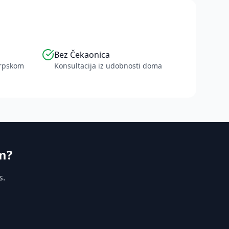
Bez Čekaonica
srpskom
Konsultacija iz udobnosti doma
m?
s.