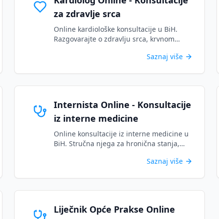
Kardiolog Online - Konsultacije
za zdravlje srca
Online kardiološke konsultacije u BiH.
Razgovarajte o zdravlju srca, krvnom
pritisku i kardiovaskularnim problemima
Saznaj više
sa licenciranim specijalistima....
Internista Online - Konsultacije
iz interne medicine
Online konsultacije iz interne medicine u
BiH. Stručna njega za hronična stanja,
opće zdravstvene probleme i složena
Saznaj više
medicinska pitanja....
Liječnik Opće Prakse Online