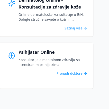
Dermatolog Online -
Konsultacije za zdravlje kože
Online dermatološke konsultacije u BiH.
Dobijte stručne savjete o kožnim
stanjima, osipima i kozmetičkim
Saznaj više
problemima putem sigurnog videa....
Psihijatar Online
Konsultacije o mentalnom zdravlju sa
licenciranim psihijatrima
Pronađi doktore