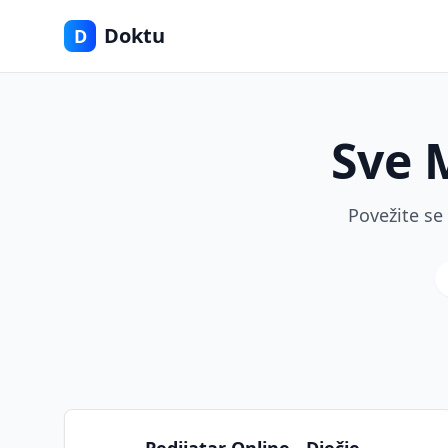
Doktu
D
Sve 
Povežite se