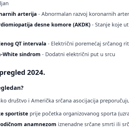
ljan
arnih arterija
- Abnormalan razvoj koronarnih arter
diomiopatija desne komore (AKDK)
- Stanje koje ut
enog QT intervala
- Električni poremećaj srčanog r
n-White sindrom
- Dodatni električni put u srcu
pregled 2024.
regledan?
ko društvo i Američka srčana asocijacija preporučuju
e sportiste
prije početka organizovanog sporta (uzra
rodičnom anamnezom
iznenadne srčane smrti ili sr