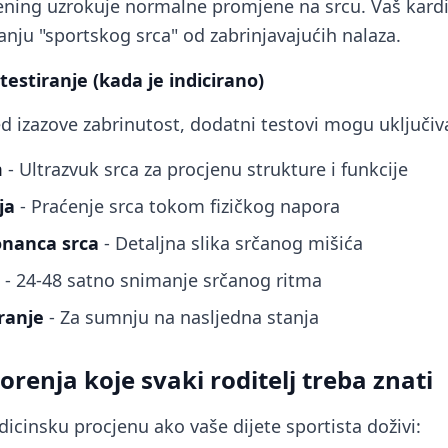
rening uzrokuje normalne promjene na srcu. Vaš kard
anju "sportskog srca" od zabrinjavajućih nalaza.
estiranje (kada je indicirano)
d izazove zabrinutost, dodatni testovi mogu uključiva
m
- Ultrazvuk srca za procjenu strukture i funkcije
ja
- Praćenje srca tokom fizičkog napora
nanca srca
- Detaljna slika srčanog mišića
- 24-48 satno snimanje srčanog ritma
ranje
- Za sumnju na nasljedna stanja
renja koje svaki roditelj treba znati
icinsku procjenu ako vaše dijete sportista doživi: