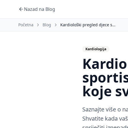
Nazad na Blog
Početna
Blog
Kardiološki pregled djece sportista: Smjernice za 2024. koje svaki roditelj treba znati
Kardiologija
Kardio
sporti
koje sv
Saznajte više o n
Shvatite kada vaš
spriječiti iznena