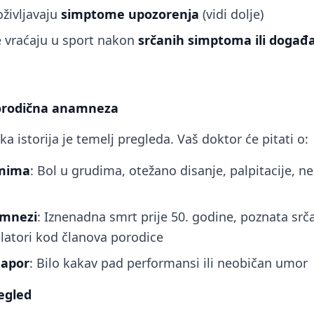
oživljavaju
simptome upozorenja
(vidi dolje)
se vraćaju u sport nakon
srčanih simptoma ili događ
a
porodična anamneza
a istorija je temelj pregleda. Vaš doktor će pitati o:
omima
: Bol u grudima, otežano disanje, palpitacije, n
amnezi
: Iznenadna smrt prije 50. godine, poznata srč
ilatori kod članova porodice
napor
: Bilo kakav pad performansi ili neobičan umor
regled