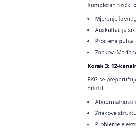
Kompletan fizički p
Mjerenje krvnog 
Auskultacija sr
Procjena pulsa
Znakovi Marfano
Korak 3: 12-kanal
EKG se preporučuj
otkriti:
Abnormalnosti 
Znakove struktu
Probleme elektr