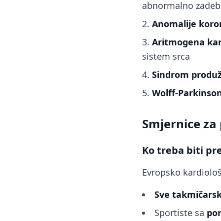
abnormalno zadeb
Anomalije koron
Aritmogena kar
sistem srca
Sindrom produž
Wolff-Parkinso
Smjernice za 
Ko treba biti p
Evropsko kardiološ
Sve takmičarsk
Sportiste sa
po