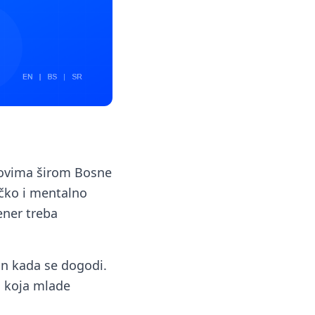
tovima širom Bosne
ičko i mentalno
rener treba
ran kada se dogodi.
a koja mlade