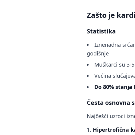
Zašto je kard
Statistika
Iznenadna srčan
godišnje
Muškarci su 3-5
Većina slučajev
Do 80% stanja 
Česta osnovna s
Najčešći uzroci iz
Hipertrofična k