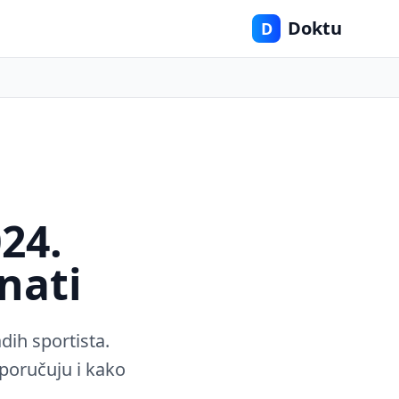
Doktu
D
24.
znati
dih sportista.
eporučuju i kako