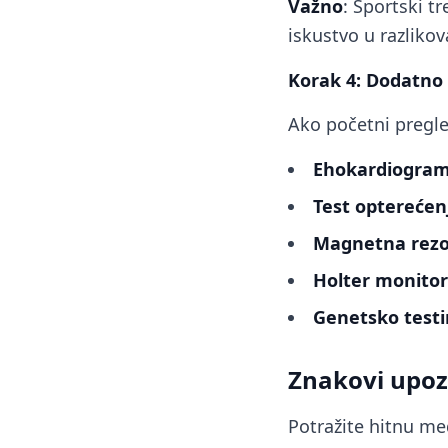
Važno
: Sportski t
iskustvo u razlikov
Korak 4: Dodatno t
Ako početni pregle
Ehokardiogra
Test opterećen
Magnetna rezo
Holter monitor
Genetsko testi
Znakovi upozo
Potražite hitnu med