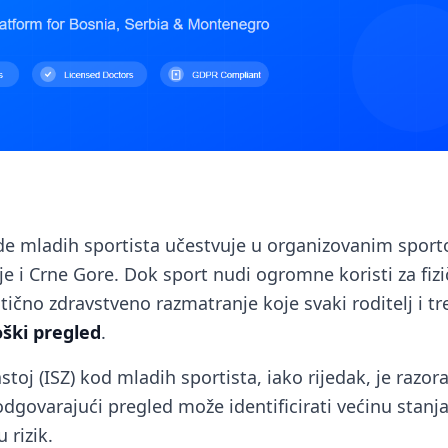
ade mladih sportista učestvuje u organizovanim spor
je i Crne Gore. Dok sport nudi ogromne koristi za fiz
ritično zdravstveno razmatranje koje svaki roditelj i t
oški pregled
.
stoj (ISZ) kod mladih sportista, iako rijedak, je razo
 odgovarajući pregled može identificirati većinu stanj
 rizik.