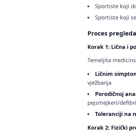
Sportiste koji d
Sportiste koji 
Proces pregled
Korak 1: Lična i 
Temeljita medicinsk
Ličnim simpt
vježbanja
Porodičnoj an
pejsmejkeri/defibr
Toleranciji na 
Korak 2: Fizički p