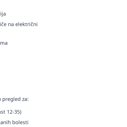
ija
iče na električni
itma
 pregled za:
st 12-35)
čanih bolesti