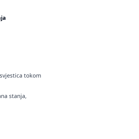
aja
esvjestica tokom
ana stanja,