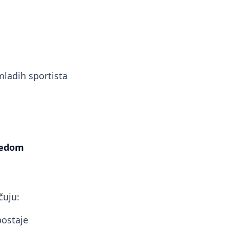
mladih sportista
gledom
čuju:
postaje