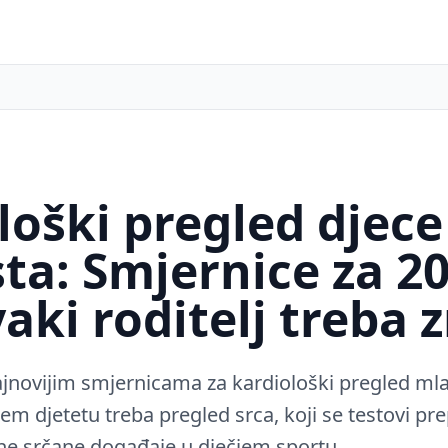
loški pregled djece
sta: Smjernice za 20
aki roditelj treba 
ajnovijim smjernicama za kardiološki pregled mla
em djetetu treba pregled srca, koji se testovi pr
dne srčane događaje u dječjem sportu.