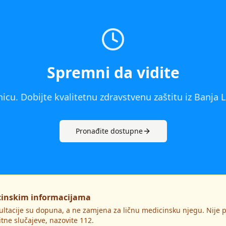
Spremni da vidite
icu. Dobijte kvalitetnu zdravstvenu zaštitu iz
Banja 
Pronađite dostupne
cinskim informacijama
ultacije su dopuna, a ne zamjena za ličnu medicinsku njegu. Nije
itne slučajeve, nazovite 112.