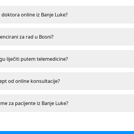
 doktora online iz Banje Luke?
icencirani za rad u Bosni?
gu liječiti putem telemedicine?
ept od online konsultacije?
eme za pacijente iz Banje Luke?