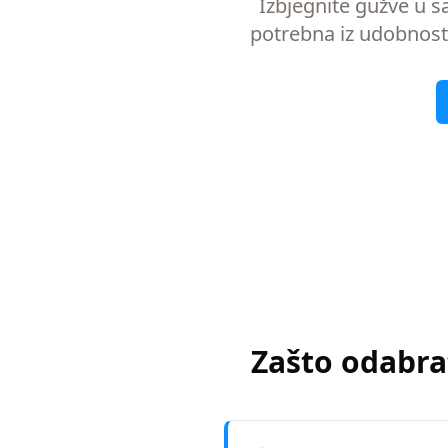
Izbjegnite gužve u s
potrebna iz udobnosti
Zašto odabra