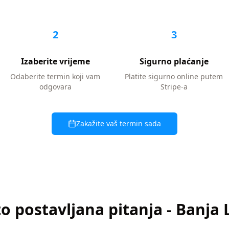
2
3
Izaberite vrijeme
Sigurno plaćanje
Odaberite termin koji vam
Platite sigurno online putem
odgovara
Stripe-a
Zakažite vaš termin sada
o postavljana pitanja
-
Banja 