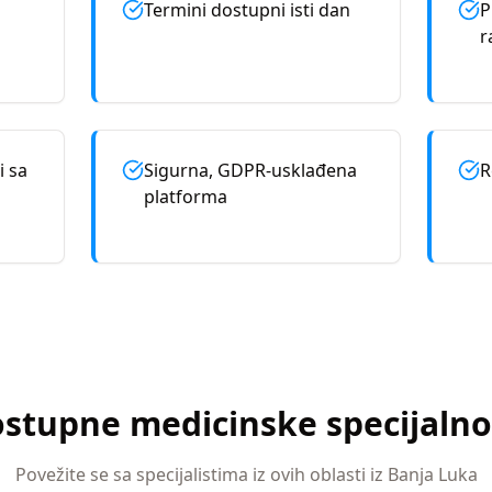
Termini dostupni isti dan
P
r
i sa
Sigurna, GDPR-usklađena
R
platforma
stupne medicinske specijalno
Povežite se sa specijalistima iz ovih oblasti iz
Banja Luka