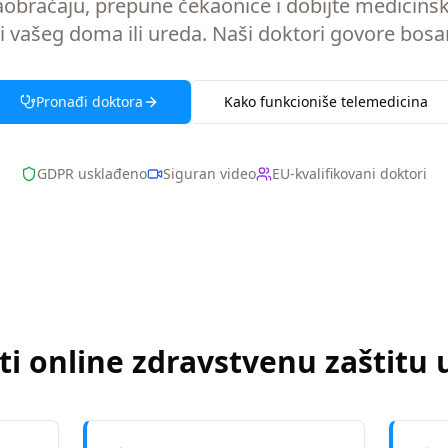
aobraćaju, prepune čekaonice i dobijte medicins
 vašeg doma ili ureda. Naši doktori govore bosans
Pronađi doktora
Kako funkcioniše telemedicina
GDPR usklađeno
Siguran video
EU-kvalifikovani doktori
ti online zdravstvenu zaštitu 