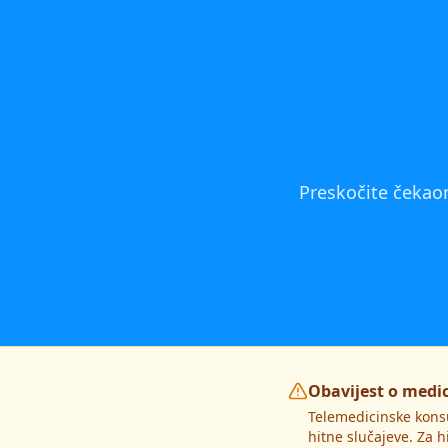
Preskočite čekaon
Obavijest o medi
Telemedicinske kons
hitne slučajeve. Za h