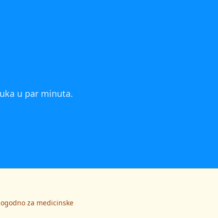
Luka
u par minuta.
 pogodno za medicinske