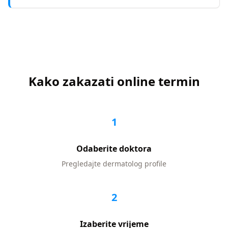
Kako zakazati online termin
1
Odaberite doktora
Pregledajte
dermatolog
profile
2
Izaberite vrijeme