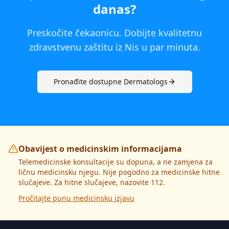
danas
?
Preskočite čekaonicu. Dobijte kvalitetnu
zdravstvenu zaštitu iz
Nis
u par minuta.
Pronađite dostupne
Dermatolog
s
Obavijest o medicinskim informacijama
Telemedicinske konsultacije su dopuna, a ne zamjena za
ličnu medicinsku njegu. Nije pogodno za medicinske hitne
slučajeve. Za hitne slučajeve, nazovite 112.
Pročitajte punu medicinsku izjavu