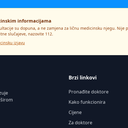
cinskim informacijama
ultacije su dopuna, a ne zamjena za ličnu medicinsku njegu. Nije
itne slučajeve, nazovite 112.
cinsku izjavu
Brzi linkovi
Pronađite doktore
zuje
 širom
Kako funkcionira
Cijene
Za doktore