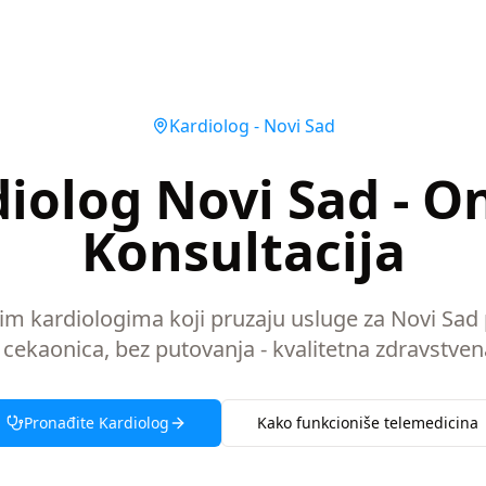
Kardiolog
-
Novi Sad
iolog Novi Sad - O
Konsultacija
nim kardiologima koji pruzaju usluge za Novi Sad
 cekaonica, bez putovanja - kvalitetna zdravstven
Pronađite
Kardiolog
Kako funkcioniše telemedicina