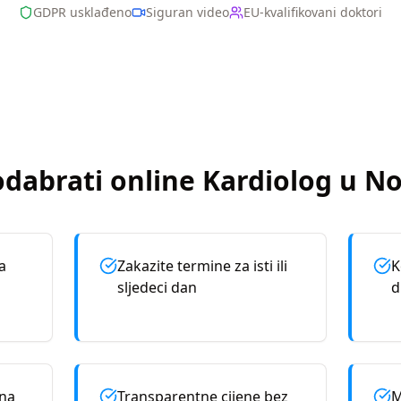
GDPR usklađeno
Siguran video
EU-kvalifikovani doktori
odabrati online
Kardiolog
u
No
a
Zakazite termine za isti ili
K
sljedeci dan
d
rna
Transparentne cijene bez
M