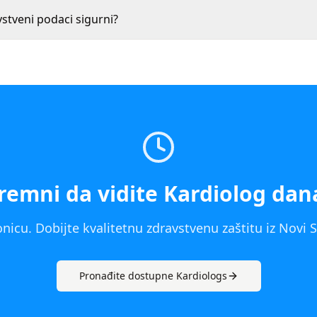
vstveni podaci sigurni?
remni da vidite
Kardiolog
dan
nicu. Dobijte kvalitetnu zdravstvenu zaštitu iz
Novi 
Pronađite dostupne
Kardiolog
s