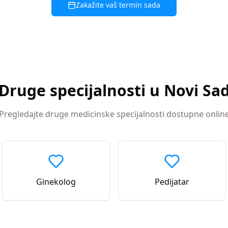
Zakažite vaš termin sada
Druge specijalnosti u
Novi Sa
Pregledajte druge medicinske specijalnosti dostupne onlin
Ginekolog
Pedijatar