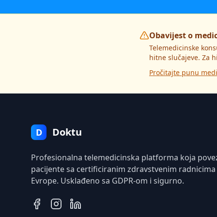
Obavijest o medi
Telemedicinske kons
hitne slučajeve. Za h
Pročitajte punu medi
Doktu
D
Profesionalna telemedicinska platforma koja pove
pacijente sa certificiranim zdravstvenim radnicima
Evrope. Usklađeno sa GDPR-om i sigurno.