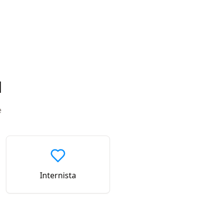
d
e
Internista