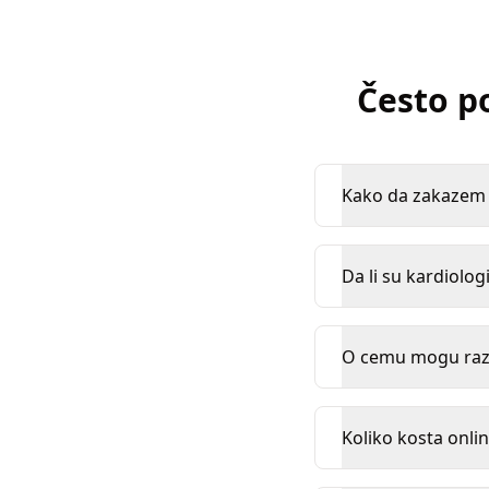
Često p
Kako da zakazem k
Da li su kardiologi
O cemu mogu razg
Koliko kosta onlin