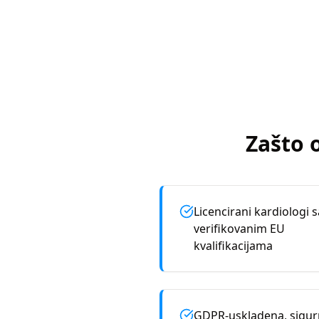
Zašto 
Licencirani kardiologi s
verifikovanim EU
kvalifikacijama
GDPR-uskladena, sigu