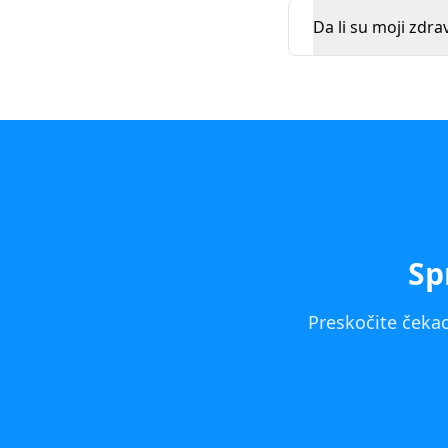
Da li su moji zdra
Sp
Preskočite čekao