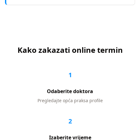
Kako zakazati online termin
1
Odaberite doktora
Pregledajte
opća praksa
profile
2
Izaberite vrijeme