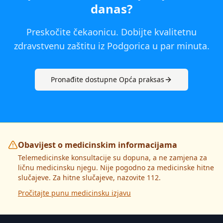
danas
?
Preskočite čekaonicu. Dobijte kvalitetnu
zdravstvenu zaštitu iz
Podgorica
u par minuta.
Pronađite dostupne
Opća praksa
s
Obavijest o medicinskim informacijama
Telemedicinske konsultacije su dopuna, a ne zamjena za
ličnu medicinsku njegu. Nije pogodno za medicinske hitne
slučajeve. Za hitne slučajeve, nazovite 112.
Pročitajte punu medicinsku izjavu