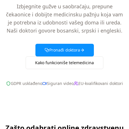
Izbjegnite gužve u saobraćaju, prepune
čekaonice i dobijte medicinsku pažnju koja vam
je potrebna iz udobnosti vašeg doma ili ureda.
Naši doktori govore bosanski, srpski i engleski.
Pronađi doktora
Kako funkcioniše telemedicina
GDPR usklađeno
Siguran video
EU-kvalifikovani doktori
Zašto odabrati online zdravstvenu