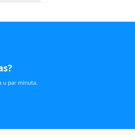
as
?
a
u par minuta.