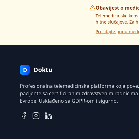
Obavijest o medi
Telemedicinske kons
hitne slučajeve. Za h
Pročitajte punu medi
Doktu
D
Profesionalna telemedicinska platforma koja pove
pacijente sa certificiranim zdravstvenim radnicima
Evrope. Usklađeno sa GDPR-om i sigurno.