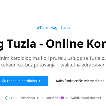
Kardiolog
-
Tuzla
 Tuzla - Online Ko
snim kardiologima koji pruzaju usluge za Tuzla 
 cekaonica, bez putovanja - kvalitetna zdravstven
Pronađite
Kardiolog
Kako funkcioniše telemedicina
GDPR usklađeno
Siguran video
EU-kvalifikovani doktori