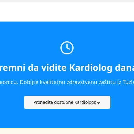
remni da vidite
Kardiolog
dan
aonicu. Dobijte kvalitetnu zdravstvenu zaštitu iz
Tuzl
Pronađite dostupne
Kardiolog
s