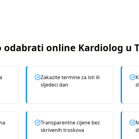
 odabrati online
Kardiolog
u
a
Zakazite termine za isti ili
K
sljedeci dan
d
rna
Transparentne cijene bez
M
skrivenih troskova
d