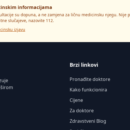
cinskim informacijama
ultacije su dopuna, a ne zamjena za ličnu medicinsku njegu. Nije
itne slučajeve, nazovite 112.
cinsku izjavu
Brzi linkovi
Pronađite doktore
zuje
 širom
Kako funkcionira
Cijene
Za doktore
Zdravstveni Blog