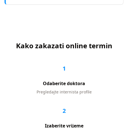
Kako zakazati online termin
1
Odaberite doktora
Pregledajte
internista
profile
2
Izaberite vrijeme