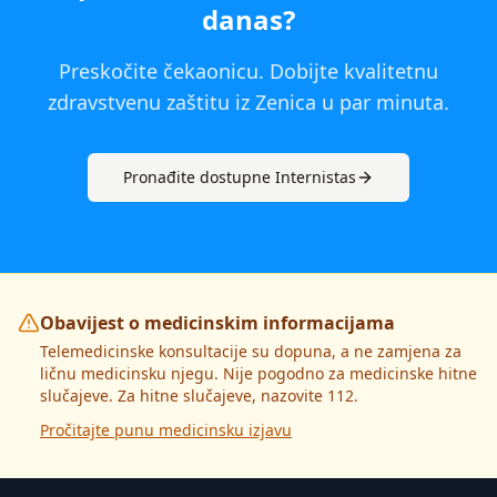
danas
?
Preskočite čekaonicu. Dobijte kvalitetnu
zdravstvenu zaštitu iz
Zenica
u par minuta.
Pronađite dostupne
Internista
s
Obavijest o medicinskim informacijama
Telemedicinske konsultacije su dopuna, a ne zamjena za
ličnu medicinsku njegu. Nije pogodno za medicinske hitne
slučajeve. Za hitne slučajeve, nazovite 112.
Pročitajte punu medicinsku izjavu