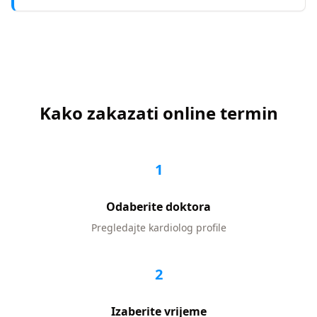
Kako zakazati online termin
1
Odaberite doktora
Pregledajte
kardiolog
profile
2
Izaberite vrijeme