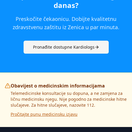
danas
?
Preskočite čekaonicu. Dobijte kvalitetnu
zdravstvenu zaštitu iz
Zenica
u par minuta.
Pronađite dostupne
Kardiolog
s
Obavijest o medicinskim informacijama
Telemedicinske konsultacije su dopuna, a ne zamjena za
ličnu medicinsku njegu. Nije pogodno za medicinske hitne
slučajeve. Za hitne slučajeve, nazovite 112.
Pročitajte punu medicinsku izjavu